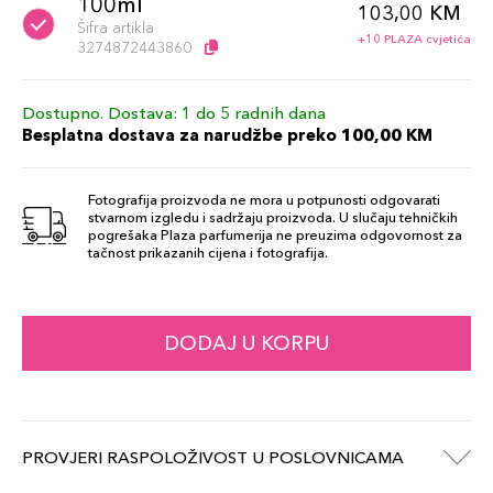
100ml
103,00 KM
Šifra artikla
+10 PLAZA cvjetića
3274872443860
Dostupno. Dostava: 1 do 5 radnih dana
Besplatna dostava za narudžbe preko 100,00 KM
Fotografija proizvoda ne mora u potpunosti odgovarati
stvarnom izgledu i sadržaju proizvoda. U slučaju tehničkih
pogrešaka Plaza parfumerija ne preuzima odgovornost za
tačnost prikazanih cijena i fotografija.
DODAJ U KORPU
PROVJERI RASPOLOŽIVOST U POSLOVNICAMA