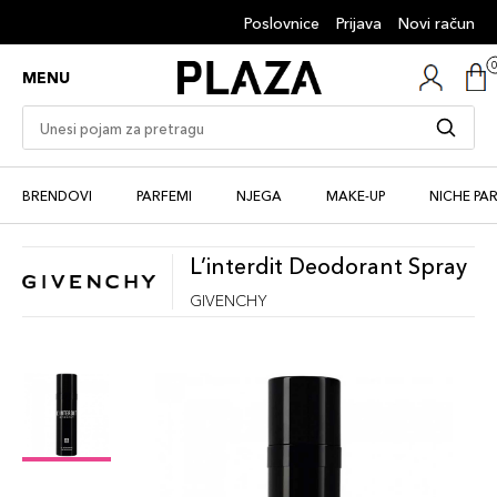
Poslovnice
Prijava
Novi račun
MENU
BRENDOVI
PARFEMI
NJEGA
MAKE-UP
NICHE PA
L’interdit Deodorant Spray
GIVENCHY