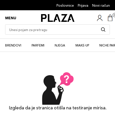
Poslovnice
Prijava
Novi račun
MENU
BRENDOVI
PARFEMI
NJEGA
MAKE-UP
NICHE PA
Izgleda da je stranica otišla na testiranje mirisa.