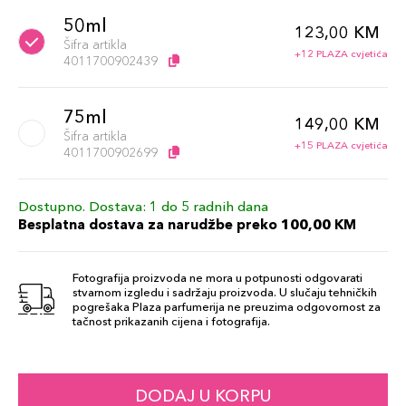
50ml
123,00 KM
Šifra artikla
+12 PLAZA cvjetića
4011700902439
75ml
149,00 KM
Šifra artikla
+15 PLAZA cvjetića
4011700902699
Dostupno. Dostava: 1 do 5 radnih dana
Besplatna dostava za narudžbe preko 100,00 KM
Fotografija proizvoda ne mora u potpunosti odgovarati
stvarnom izgledu i sadržaju proizvoda. U slučaju tehničkih
pogrešaka Plaza parfumerija ne preuzima odgovornost za
tačnost prikazanih cijena i fotografija.
DODAJ U KORPU