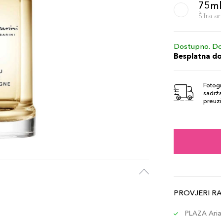
75m
Šifra 
Dostupno. Do
Besplatna d
Fotogr
sadrža
preuzi
PROVJERI R
PLAZA Aria 