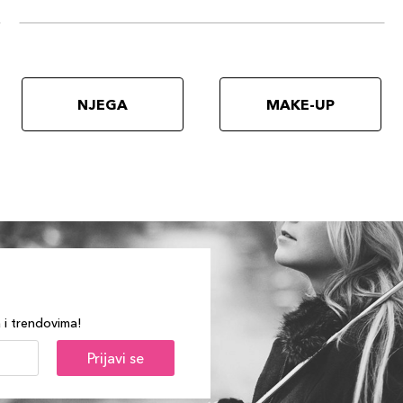
NJEGA
MAKE-UP
a i trendovima!
Prijavi se