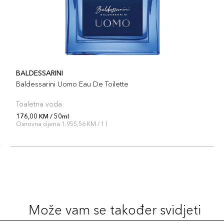
BALDESSARINI
Baldessarini Uomo Eau De Toilette
Toaletna voda
176,00 KM / 50ml
Osnovna cijena 1.955,56 KM / 1 l
Može vam se također svidjeti