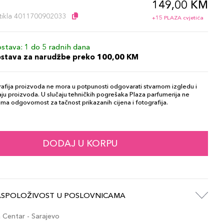
149,00 KM
l
artikla 4011700902033
+15 PLAZA cvjetića
stava: 1 do 5 radnih dana
ostava za narudžbe preko 100,00 KM
afija proizvoda ne mora u potpunosti odgovarati stvarnom izgledu i
ju proizvoda. U slučaju tehničkih pogrešaka Plaza parfumerija ne
ma odgovornost za tačnost prikazanih cijena i fotografija.
DODAJ U KORPU
ASPOLOŽIVOST U POSLOVNICAMA
Centar - Sarajevo