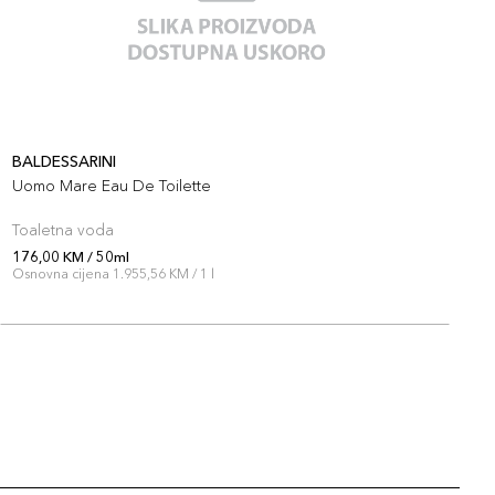
BALDESSARINI
B
Uomo Mare Eau De Toilette
B
Toaletna voda
P
176,00 KM / 50ml
1
Osnovna cijena 1.955,56 KM / 1 l
O