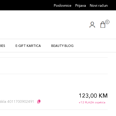
Poslovnice
Prijava
Novi račun
0
IES
E-GIFT KARTICA
BEAUTY BLOG
123,00 KM
l
artikla 4011700902491
+12 PLAZA cvjetića