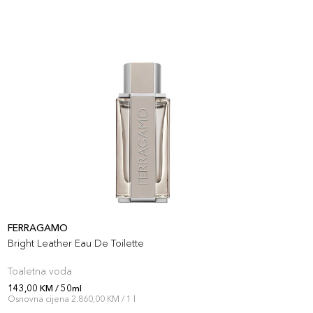
FERRAGAMO
V
Bright Leather Eau De Toilette
E
Toaletna voda
T
143,00 KM / 50ml
1
Osnovna cijena 2.860,00 KM / 1 l
O