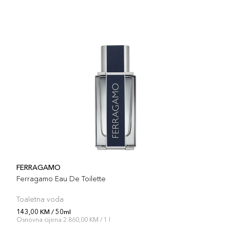
FERRAGAMO
Ferragamo Eau De Toilette
Toaletna voda
143,00 KM / 50ml
Osnovna cijena 2.860,00 KM / 1 l