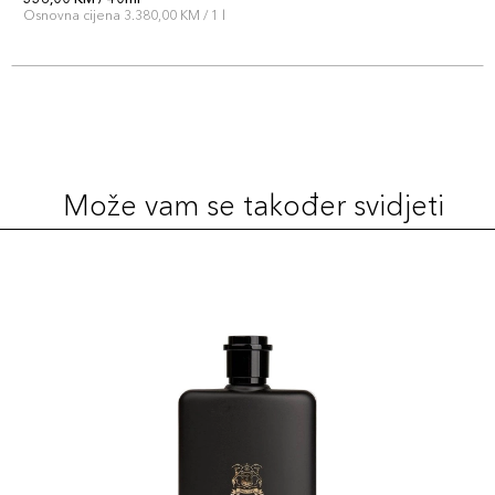
Osnovna cijena 3.380,00 KM / 1 l
Može vam se također svidjeti