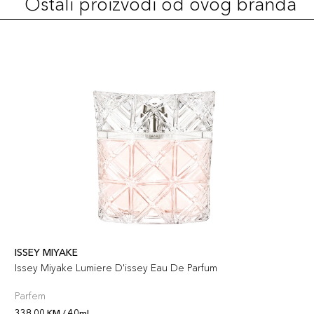
Ostali proizvodi od ovog branda
ISSEY MIYAKE
Issey Miyake Lumiere D'issey Eau De Parfum
Parfem
338,00 KM / 40ml