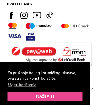
PRATITE NAS
Za pružanje boljeg korisničkog iskustva,
ova stranica koristi kolačiće.
Uvjeti korištenja
Copyright 2026
PLAZA
- "DP Lux Distribution"
d.o.o. Banja Luka
SLAŽEM SE
Razvili
ID-S Consulting d.o.o. Sarajevo