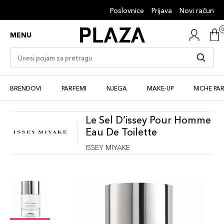
Poslovnice
Prijava
Novi račun
MENU
BRENDOVI
PARFEMI
NJEGA
MAKE-UP
NICHE PA
Le Sel D‘issey Pour Homme
Eau De Toilette
ISSEY MIYAKE