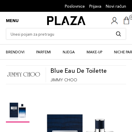
Poslovnice
Prijava
Novi račun
MENU
BRENDOVI
PARFEMI
NJEGA
MAKE-UP
NICHE PA
Blue Eau De Toilette
JIMMY CHOO