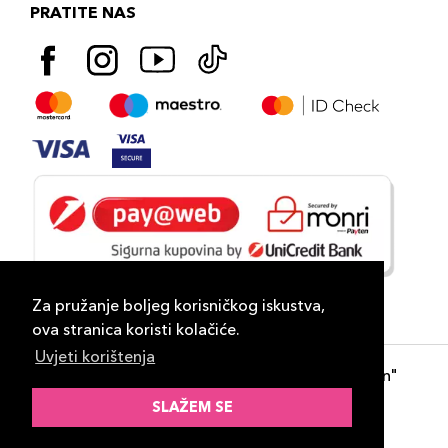
PRATITE NAS
Za pružanje boljeg korisničkog iskustva,
ova stranica koristi kolačiće.
Uvjeti korištenja
Copyright 2026
PLAZA
- "DP Lux Distribution"
d.o.o. Banja Luka
SLAŽEM SE
Razvili
ID-S Consulting d.o.o. Sarajevo