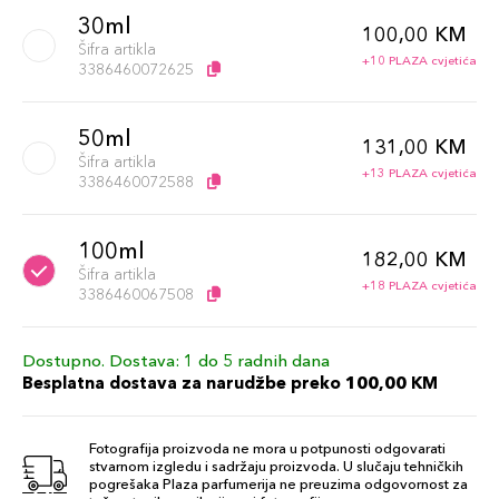
30ml
100,00 KM
Šifra artikla
+10 PLAZA cvjetića
3386460072625
50ml
131,00 KM
Šifra artikla
+13 PLAZA cvjetića
3386460072588
100ml
182,00 KM
Šifra artikla
+18 PLAZA cvjetića
3386460067508
Dostupno. Dostava: 1 do 5 radnih dana
Besplatna dostava za narudžbe preko 100,00 KM
Fotografija proizvoda ne mora u potpunosti odgovarati
stvarnom izgledu i sadržaju proizvoda. U slučaju tehničkih
pogrešaka Plaza parfumerija ne preuzima odgovornost za