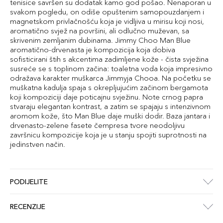
tenisice savršen su dodatak kamo god pošao. Nenaporan u
svakom pogledu, on odiše opuštenim samopouzdanjem i
magnetskom privlačnošću koja je vidljiva u mirisu koji nosi,
aromatično svjež na površini, ali odlučno muževan, sa
skrivenim zemljanim dubinama. Jimmy Choo Man Blue
aromatično-drvenasta je kompozicija koja dobiva
sofisticirani štih s akcentima zadimljene kože - čista svježina
susreće se s toplinom začina: toaletna voda koja impresivno
odražava karakter muškarca Jimmyja Chooa. Na početku se
muškatna kadulja spaja s okrepljujućim začinom bergamota
koji kompoziciji daje poticajnu svježinu. Note crnog papra
stvaraju elegantan kontrast, a zatim se spajaju s intenzivnom
aromom kože, što Man Blue daje muški dodir. Baza jantara i
drvenasto-zelene fasete čempresa tvore neodoljivu
završnicu kompozicije koja je u stanju spojiti suprotnosti na
jedinstven način.
PODIJELITE
RECENZIJE