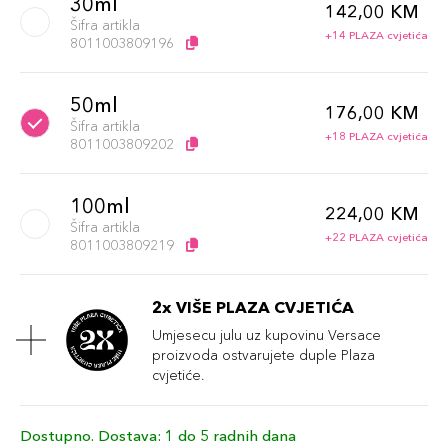
30ml
142,00 KM
Šifra artikla
+14 PLAZA cvjetića
8011003809196
50ml
176,00 KM
Šifra artikla
+18 PLAZA cvjetića
8011003809202
100ml
224,00 KM
Šifra artikla
+22 PLAZA cvjetića
8011003809219
2x VIŠE PLAZA CVJETIĆA
Umjesecu julu uz kupovinu Versace
proizvoda ostvarujete duple Plaza
cvjetiće.
Dostupno. Dostava: 1 do 5 radnih dana