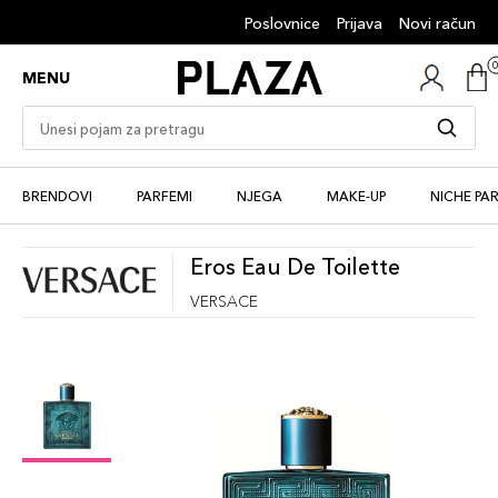
Poslovnice
Prijava
Novi račun
MENU
BRENDOVI
PARFEMI
NJEGA
MAKE-UP
NICHE PA
Eros Eau De Toilette
VERSACE