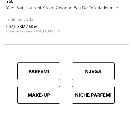
YSL
Yves Saint Laurent Y Iced Cologne Eau De Toilette Intense
Toaletna voda
207,00 KM / 60 ml
Osnovna cijena 3.450,00 KM / 1 l
PARFEMI
NJEGA
MAKE-UP
NICHE PARFEMI