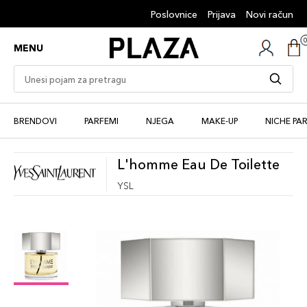
Poslovnice
Prijava
Novi račun
MENU
BRENDOVI
PARFEMI
NJEGA
MAKE-UP
NICHE PA
L'homme Eau De Toilette
YSL