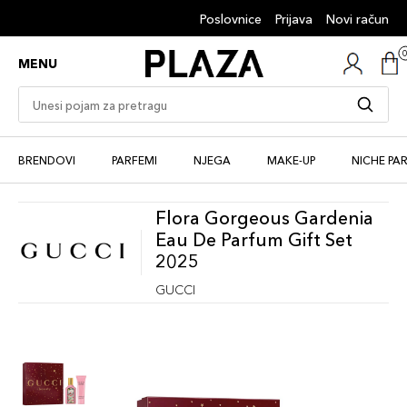
Poslovnice
Prijava
Novi račun
MENU
BRENDOVI
PARFEMI
NJEGA
MAKE-UP
NICHE PA
Flora Gorgeous Gardenia
Eau De Parfum Gift Set
2025
GUCCI