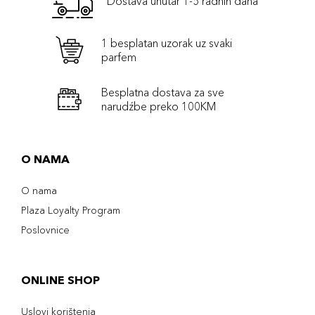
Dostava unutar 1-5 radnih dana
1 besplatan uzorak uz svaki
parfem
Besplatna dostava za sve
narudźbe preko 100KM
O NAMA
O nama
Plaza Loyalty Program
Poslovnice
ONLINE SHOP
Uslovi korištenja