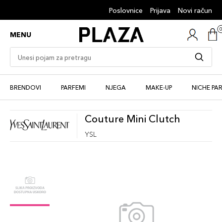
Poslovnice
Prijava
Novi račun
MENU
BRENDOVI
PARFEMI
NJEGA
MAKE-UP
NICHE PA
Couture Mini Clutch
YSL