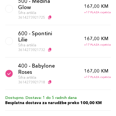
500 - Medina
167,00 KM
Glow
Šifra artikla
+17 PLAZA cvjetića
3614273921725
600 - Spontini
167,00 KM
Lilie
Šifra artikla
+17 PLAZA cvjetića
3614273921732
400 - Babylone
167,00 KM
Roses
Šifra artikla
+17 PLAZA cvjetića
3614273921718
Dostupno. Dostava: 1 do 5 radnih dana
Besplatna dostava za narudžbe preko 100,00 KM