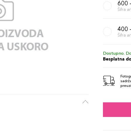
600 -
Šifra 
400 
Šifra 
Dostupno. Do
Besplatna d
Fotogr
sadrža
preuzi