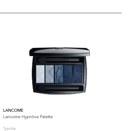
LANCOME
L
Lancome Hypnôse Palette
L
Sjenila
S