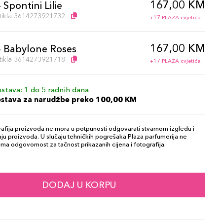
167,00 KM
 Spontini Lilie
artikla 3614273921732
+17 PLAZA cvjetića
167,00 KM
- Babylone Roses
artikla 3614273921718
+17 PLAZA cvjetića
stava: 1 do 5 radnih dana
ostava za narudžbe preko 100,00 KM
afija proizvoda ne mora u potpunosti odgovarati stvarnom izgledu i
ju proizvoda. U slučaju tehničkih pogrešaka Plaza parfumerija ne
ma odgovornost za tačnost prikazanih cijena i fotografija.
DODAJ U KORPU