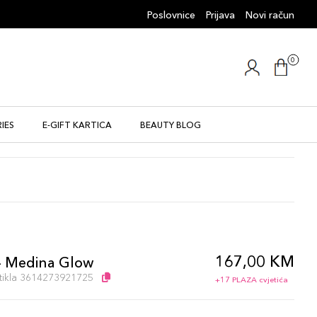
Poslovnice
Prijava
Novi račun
0
IES
E-GIFT KARTICA
BEAUTY BLOG
167,00 KM
- Medina Glow
artikla 3614273921725
+17 PLAZA cvjetića