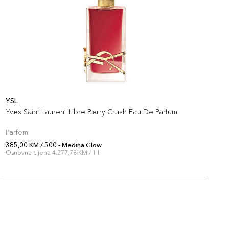
YSL
Y
Yves Saint Laurent Libre Berry Crush Eau De Parfum
L
Parfem
P
385,00 KM / 500 - Medina Glow
3
Osnovna cijena 4.277,78 KM / 1 l
O