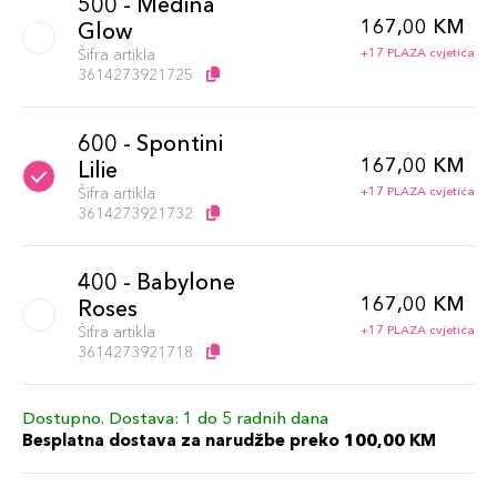
500 - Medina
167,00 KM
Glow
Šifra artikla
+17 PLAZA cvjetića
3614273921725
600 - Spontini
167,00 KM
Lilie
Šifra artikla
+17 PLAZA cvjetića
3614273921732
400 - Babylone
167,00 KM
Roses
Šifra artikla
+17 PLAZA cvjetića
3614273921718
Dostupno. Dostava: 1 do 5 radnih dana
Besplatna dostava za narudžbe preko 100,00 KM