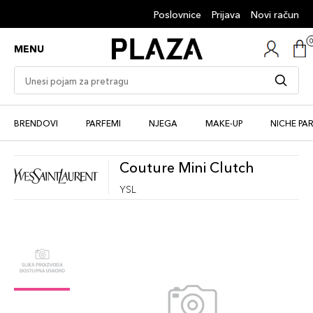
Poslovnice
Prijava
Novi račun
MENU
BRENDOVI
PARFEMI
NJEGA
MAKE-UP
NICHE PA
Couture Mini Clutch
YSL