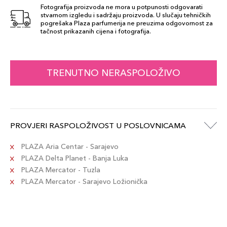
4 WARM
Fotografija proizvoda ne mora u potpunosti odgovarati
135,00 KM
SANDALWOOD
stvarnom izgledu i sadržaju proizvoda. U slučaju tehničkih
pogrešaka Plaza parfumerija ne preuzima odgovornost za
Šifra artikla
+14 PLAZA cvjetića
tačnost prikazanih cijena i fotografija.
3614274068092
TRENUTNO NERASPOLOŽIVO
PROVJERI RASPOLOŽIVOST U POSLOVNICAMA
PLAZA Aria Centar - Sarajevo
PLAZA Delta Planet - Banja Luka
PLAZA Mercator - Tuzla
PLAZA Mercator - Sarajevo Ložionička