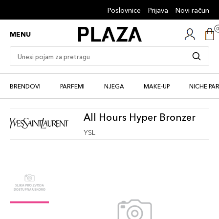
Poslovnice
Prijava
Novi račun
MENU
BRENDOVI
PARFEMI
NJEGA
MAKE-UP
NICHE PA
All Hours Hyper Bronzer
YSL