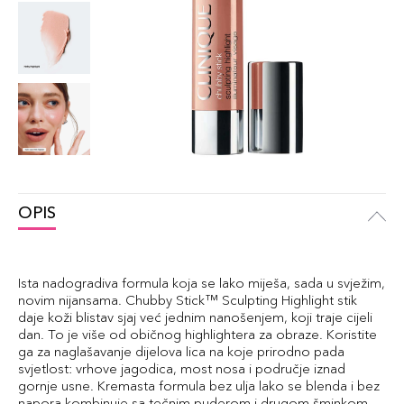
OPIS
Ista nadogradiva formula koja se lako miješa, sada u svježim,
novim nijansama. Chubby Stick™ Sculpting Highlight stik
daje koži blistav sjaj već jednim nanošenjem, koji traje cijeli
dan. To je više od običnog highlightera za obraze. Koristite
ga za naglašavanje dijelova lica na koje prirodno pada
svjetlost: vrhove jagodica, most nosa i područje iznad
gornje usne. Kremasta formula bez ulja lako se blenda i bez
napora kombinuje sa tečnim puderom i drugom šminkom.