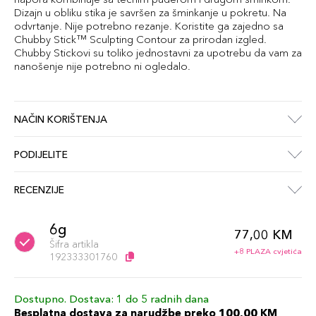
Dizajn u obliku stika je savršen za šminkanje u pokretu. Na
odvrtanje. Nije potrebno rezanje. Koristite ga zajedno sa
Chubby Stick™ Sculpting Contour za prirodan izgled.
Chubby Stickovi su toliko jednostavni za upotrebu da vam za
nanošenje nije potrebno ni ogledalo.
NAČIN KORIŠTENJA
PODIJELITE
RECENZIJE
6g
77,00 KM
Šifra artikla
+8 PLAZA cvjetića
192333301760
Dostupno. Dostava: 1 do 5 radnih dana
Besplatna dostava za narudžbe preko 100,00 KM