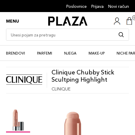
Poslovnice
Prijava
Novi račun
MENU
BRENDOVI
PARFEMI
NJEGA
MAKE-UP
NICHE PA
Clinique Chubby Stick
Scultping Highlight
CLINIQUE