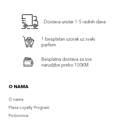
Dostava unutar 1-5 radnih dana
1 besplatan uzorak uz svaki
parfem
Besplatna dostava za sve
narudźbe preko 100KM
O NAMA
O nama
Plaza Loyalty Program
Poslovnice