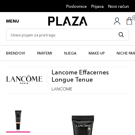
Poslovnice
Prijava
Novi račun
MENU
BRENDOVI
PARFEMI
NJEGA
MAKE-UP
NICHE PA
Lancome Effacernes
Longue Tenue
LANCOME