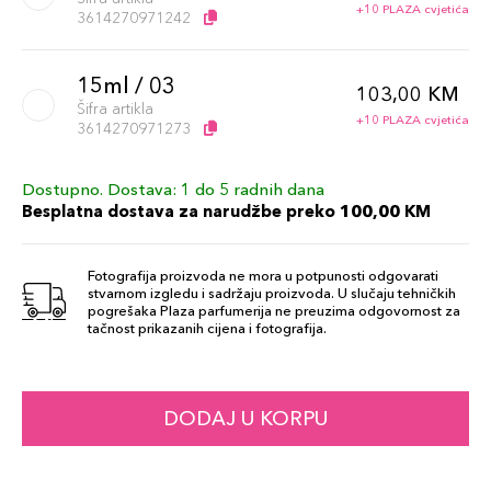
+10 PLAZA cvjetića
3614270971242
15ml / 03
103,00 KM
Šifra artikla
+10 PLAZA cvjetića
3614270971273
Dostupno. Dostava: 1 do 5 radnih dana
Besplatna dostava za narudžbe preko 100,00 KM
Fotografija proizvoda ne mora u potpunosti odgovarati
stvarnom izgledu i sadržaju proizvoda. U slučaju tehničkih
pogrešaka Plaza parfumerija ne preuzima odgovornost za
tačnost prikazanih cijena i fotografija.
DODAJ U KORPU