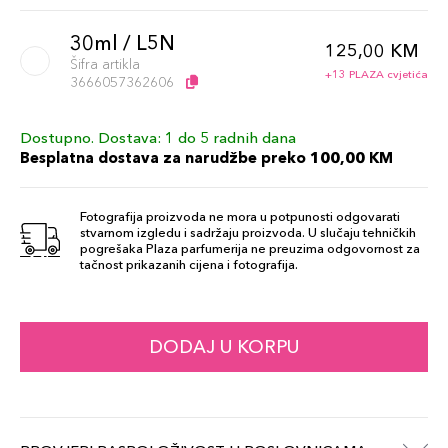
30ml / L5N
125,00 KM
Šifra artikla
+13 PLAZA cvjetića
3666057362606
Dostupno. Dostava: 1 do 5 radnih dana
30ml / L5W
125,00 KM
Besplatna dostava za narudžbe preko 100,00 KM
Šifra artikla
+13 PLAZA cvjetića
3666057362613
Fotografija proizvoda ne mora u potpunosti odgovarati
stvarnom izgledu i sadržaju proizvoda. U slučaju tehničkih
30ml / M3N
pogrešaka Plaza parfumerija ne preuzima odgovornost za
125,00 KM
tačnost prikazanih cijena i fotografija.
Šifra artikla
+13 PLAZA cvjetića
3666057362705
30ml / L4C
DODAJ U KORPU
125,00 KM
Šifra artikla
+13 PLAZA cvjetića
3666057362583
30ml / L6C