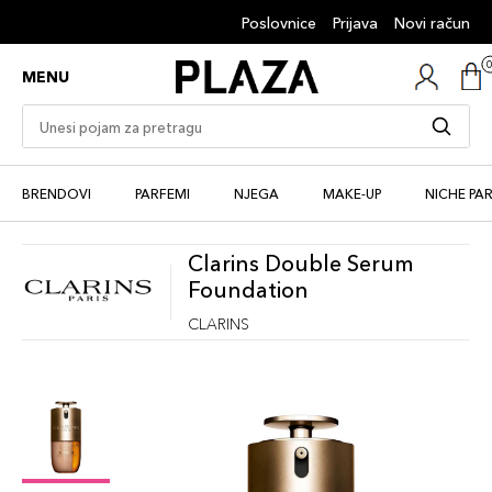
Poslovnice
Prijava
Novi račun
MENU
BRENDOVI
PARFEMI
NJEGA
MAKE-UP
NICHE PA
Clarins Double Serum
Foundation
CLARINS