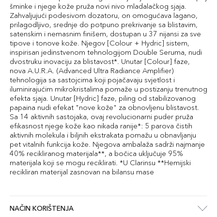
šminke i njege kože pruža novi nivo mladalačkog sjaja.
Zahvaljujući podesivom dozatoru, on omogućava lagano,
prilagodljivo, srednje do potpuno prekrivanje sa blistavim,
satenskim i nemasnim finišem, dostupan u 37 nijansi za sve
tipove i tonove kože. Njegov [Colour + Hydric] sistem,
inspirisan jedinstvenom tehnologijom Double Seruma, nudi
dvostruku inovaciju za blistavost*. Unutar [Colour] faze,
nova A.U.R.A. (Advanced Ultra Radiance Amplifier)
tehnologija sa sastojcima koji pojačavaju svjetlost i
iluminirajućim mikrokristalima pomaže u postizanju trenutnog
efekta sjaja. Unutar [Hydric] faze, piling od stabilizovanog
papaina nudi efekat "nove kože" za obnovljenu blistavost.
Sa 14 aktivnih sastojaka, ovaj revolucionarni puder pruža
efikasnost njege kože kao nikada ranije*: 5 parova čistih
aktivnih molekula i biljnih ekstrakata pomažu u obnavljanju
pet vitalnih funkcija kože. Njegova ambalaža sadrži najmanje
40% recikliranog materijala**, a bočica uključuje 95%
materijala koji se mogu reciklirati. *U Clarinsu **Hemijski
recikliran materijal zasnovan na bilansu mase
NAČIN KORIŠTENJA