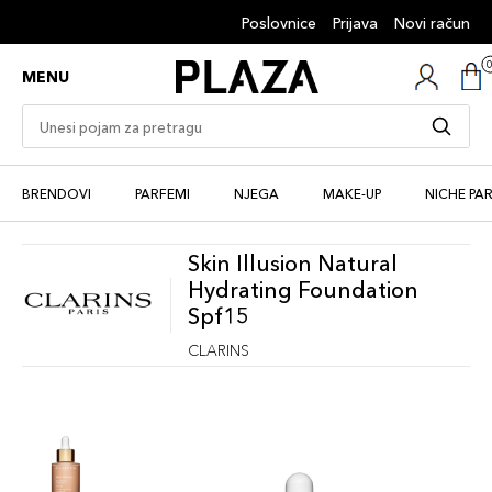
Poslovnice
Prijava
Novi račun
MENU
BRENDOVI
PARFEMI
NJEGA
MAKE-UP
NICHE PA
Skin Illusion Natural
Hydrating Foundation
Spf15
CLARINS