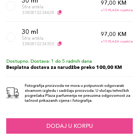
30 ml
97,00 KM
Šifra artikla
+10 PLAZA cvjetića
3380810234428
30 ml
97,00 KM
Šifra artikla
+10 PLAZA cvjetića
3380810234350
Dostupno. Dostava: 1 do 5 radnih dana
30 ml
97,00 KM
Besplatna dostava za narudžbe preko 100,00 KM
Šifra artikla
+10 PLAZA cvjetića
3380810234374
Fotografija proizvoda ne mora u potpunosti odgovarati
stvarnom izgledu i sadržaju proizvoda. U slučaju tehničkih
30 ml
pogrešaka Plaza parfumerija ne preuzima odgovornost za
97,00 KM
tačnost prikazanih cijena i fotografija.
Šifra artikla
+10 PLAZA cvjetića
3380810234398
DODAJ U KORPU