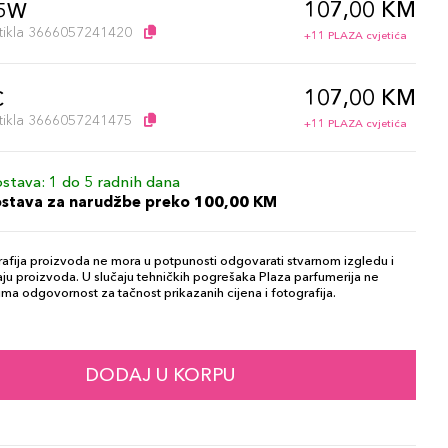
107,00 KM
.5W
artikla 3666057241420
+11 PLAZA cvjetića
107,00 KM
C
artikla 3666057241475
+11 PLAZA cvjetića
stava: 1 do 5 radnih dana
ostava za narudžbe preko 100,00 KM
afija proizvoda ne mora u potpunosti odgovarati stvarnom izgledu i
ju proizvoda. U slučaju tehničkih pogrešaka Plaza parfumerija ne
ma odgovornost za tačnost prikazanih cijena i fotografija.
DODAJ U KORPU