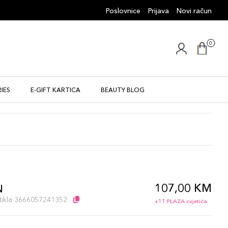
Poslovnice
Prijava
Novi račun
0
IES
E-GIFT KARTICA
BEAUTY BLOG
107,00 KM
N
artikla 3666057241352
+11 PLAZA cvjetića