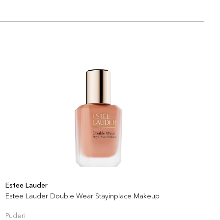
Estee Lauder
C
Estee Lauder Double Wear Stayinplace Makeup
C
Puderi
P