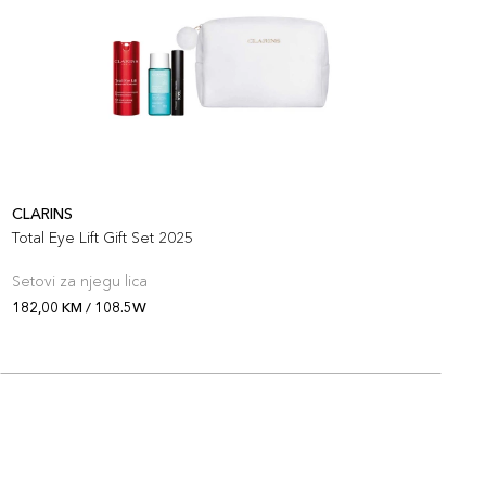
CLARINS
C
Total Eye Lift Gift Set 2025
T
Setovi za njegu lica
S
182,00 KM / 108.5W
1
O