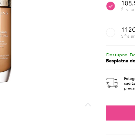
108
Šifra 
112
Šifra 
Dostupno. Do
Besplatna d
Fotogr
sadrža
preuzi