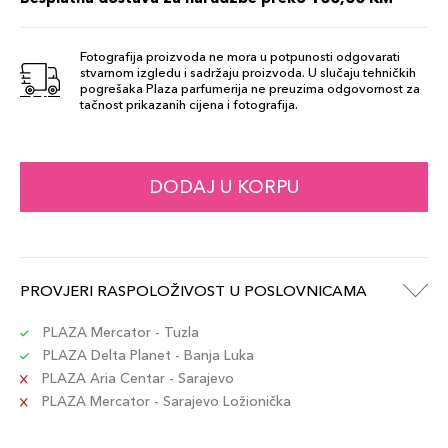
Šifra artikla
8015150002509
Fotografija proizvoda ne mora u potpunosti odgovarati
stvarnom izgledu i sadržaju proizvoda. U slučaju tehničkih
2N Beige
90,00 KM
pogrešaka Plaza parfumerija ne preuzima odgovornost za
Šifra artikla
tačnost prikazanih cijena i fotografija.
+9 PLAZA cvjetića
8015150002486
3N Naturale
DODAJ U KORPU
90,00 KM
Šifra artikla
+9 PLAZA cvjetića
8015150002523
PROVJERI RASPOLOŽIVOST U POSLOVNICAMA
PLAZA Mercator - Tuzla
PLAZA Delta Planet - Banja Luka
PLAZA Aria Centar - Sarajevo
PLAZA Mercator - Sarajevo Ložionička