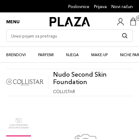
Poslovnice
Prijava
Novi račun
MENU
BRENDOVI
PARFEMI
NJEGA
MAKE-UP
NICHE PA
Nudo Second Skin
Foundation
COLLISTAR