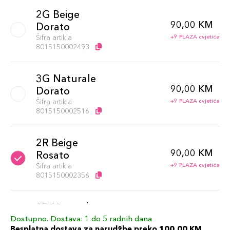
2G Beige
90,00 KM
Dorato
Šifra artikla
+9 PLAZA cvjetića
8015150002493
3G Naturale
90,00 KM
Dorato
Šifra artikla
+9 PLAZA cvjetića
8015150002516
2R Beige
90,00 KM
Rosato
Šifra artikla
+9 PLAZA cvjetića
8015150002356
3R Naturale
90,00 KM
Rosa
Dostupno. Dostava: 1 do 5 radnih dana
Besplatna dostava za narudžbe preko 100,00 KM
+9 PLAZA cvjetića