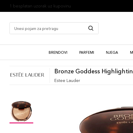
1 besplatan uzorak uz kupovinu
BRENDOVI
PARFEMI
NJEGA
M
Bronze Goddess Highlighti
Estee Lauder