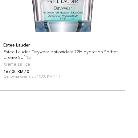
Estee Lauder
E
Estee Lauder Daywear Antioxidant 72H Hydration Sorbet
E
Creme Spf 15
Kreme za lice
R
167,00 KM / 0
1
Osnovna cijena 3.340,00 KM / 1 l