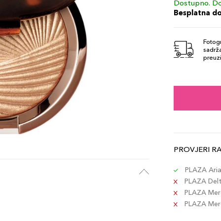
Dostupno. Do
Besplatna d
Fotogr
sadrža
preuzi
PROVJERI R
PLAZA Aria 
PLAZA Delta
PLAZA Merc
PLAZA Merca