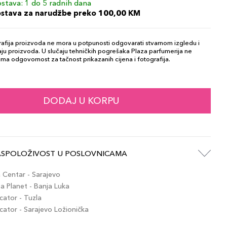
stava: 1 do 5 radnih dana
ostava za narudžbe preko 100,00 KM
afija proizvoda ne mora u potpunosti odgovarati stvarnom izgledu i
ju proizvoda. U slučaju tehničkih pogrešaka Plaza parfumerija ne
ma odgovornost za tačnost prikazanih cijena i fotografija.
DODAJ U KORPU
ASPOLOŽIVOST U POSLOVNICAMA
Centar - Sarajevo
 Planet - Banja Luka
ator - Tuzla
tor - Sarajevo Ložionička