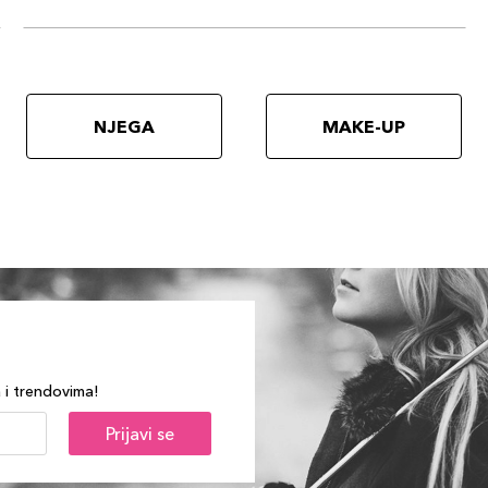
NJEGA
MAKE-UP
a i trendovima!
Prijavi se