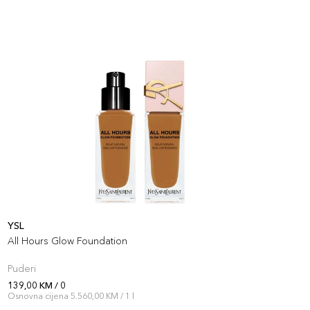
YSL
Y
All Hours Glow Foundation
A
Puderi
P
139,00 KM / 0
1
Osnovna cijena 5.560,00 KM / 1 l
O