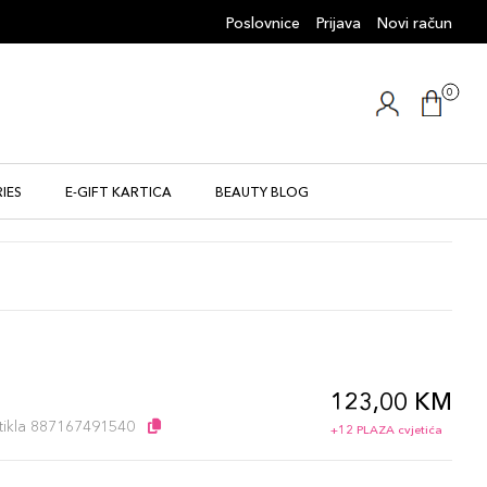
Poslovnice
Prijava
Novi račun
0
IES
E-GIFT KARTICA
BEAUTY BLOG
123,00 KM
artikla 887167491540
+12 PLAZA cvjetića