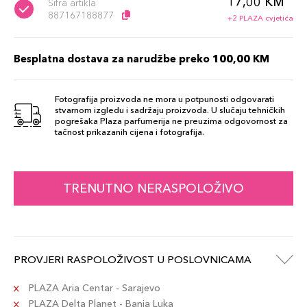
17,00 KM
Šifra artikla
887167188877
+2 PLAZA cvjetića
Besplatna dostava za narudžbe preko 100,00 KM
Fotografija proizvoda ne mora u potpunosti odgovarati
stvarnom izgledu i sadržaju proizvoda. U slučaju tehničkih
pogrešaka Plaza parfumerija ne preuzima odgovornost za
tačnost prikazanih cijena i fotografija.
TRENUTNO NERASPOLOŽIVO
PROVJERI RASPOLOŽIVOST U POSLOVNICAMA
PLAZA Aria Centar - Sarajevo
PLAZA Delta Planet - Banja Luka