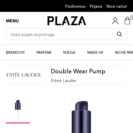
Poslovnice
Prijava
Novi račun
MENU
BRENDOVI
PARFEMI
NJEGA
MAKE-UP
NICHE PA
Double Wear Pump
Estee Lauder