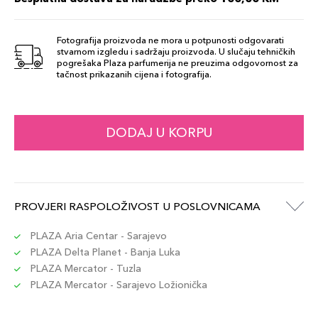
Šifra artikla
+13 PLAZA cvjetića
887167466753
Fotografija proizvoda ne mora u potpunosti odgovarati
stvarnom izgledu i sadržaju proizvoda. U slučaju tehničkih
pogrešaka Plaza parfumerija ne preuzima odgovornost za
tačnost prikazanih cijena i fotografija.
DODAJ U KORPU
PROVJERI RASPOLOŽIVOST U POSLOVNICAMA
PLAZA Aria Centar - Sarajevo
PLAZA Delta Planet - Banja Luka
PLAZA Mercator - Tuzla
PLAZA Mercator - Sarajevo Ložionička