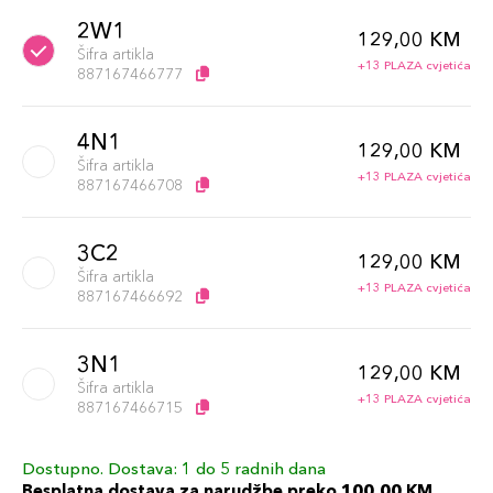
2W1
129,00 KM
Šifra artikla
+13 PLAZA cvjetića
887167466777
4N1
129,00 KM
Šifra artikla
+13 PLAZA cvjetića
887167466708
3C2
129,00 KM
Šifra artikla
+13 PLAZA cvjetića
887167466692
3N1
129,00 KM
Šifra artikla
+13 PLAZA cvjetića
887167466715
Dostupno. Dostava: 1 do 5 radnih dana
3W1
129,00 KM
Besplatna dostava za narudžbe preko 100,00 KM