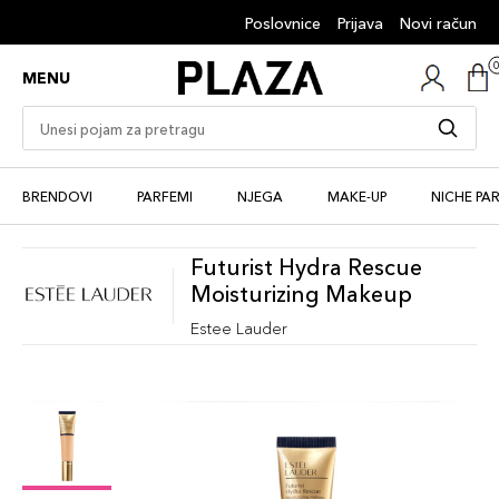
Poslovnice
Prijava
Novi račun
MENU
BRENDOVI
PARFEMI
NJEGA
MAKE-UP
NICHE PA
Futurist Hydra Rescue
Moisturizing Makeup
Estee Lauder