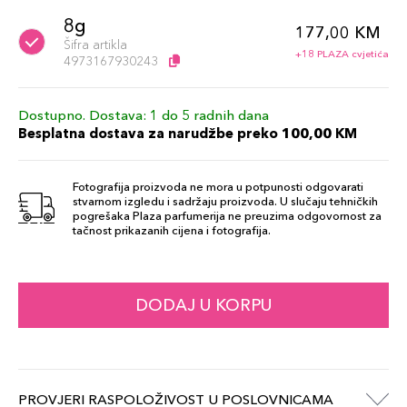
8g
177,00 KM
Šifra artikla
+18 PLAZA cvjetića
4973167930243
Dostupno. Dostava: 1 do 5 radnih dana
Besplatna dostava za narudžbe preko 100,00 KM
Fotografija proizvoda ne mora u potpunosti odgovarati
stvarnom izgledu i sadržaju proizvoda. U slučaju tehničkih
pogrešaka Plaza parfumerija ne preuzima odgovornost za
tačnost prikazanih cijena i fotografija.
DODAJ U KORPU
PROVJERI RASPOLOŽIVOST U POSLOVNICAMA