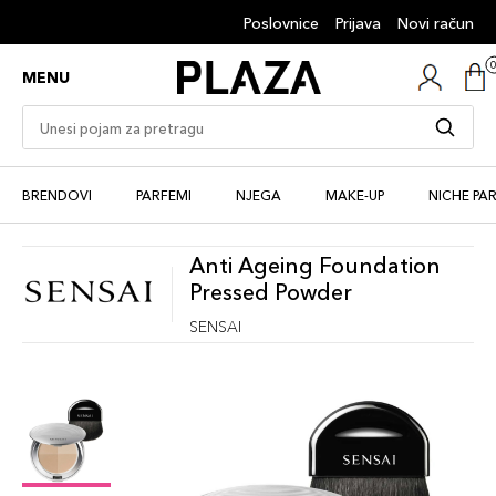
Poslovnice
Prijava
Novi račun
MENU
BRENDOVI
PARFEMI
NJEGA
MAKE-UP
NICHE PA
Anti Ageing Foundation
Pressed Powder
SENSAI