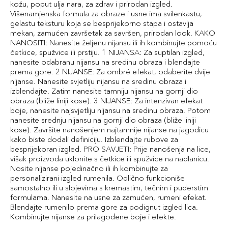
kožu, poput ulja nara, za zdrav i prirodan izgled.
Višenamjenska formula za obraze i usne ima svilenkastu,
gelastu teksturu koja se besprijekorno stapa i ostavlja
mekan, zamućen završetak za savršen, prirodan look. KAKO
NANOSITI: Nanesite željenu nijansu ili ih kombinujte pomoću
četkice, spužvice ili prstiju. 1 NIJANSA: Za suptilan izgled,
nanesite odabranu nijansu na sredinu obraza i blendajte
prema gore. 2 NIJANSE: Za ombré efekat, odaberite dvije
nijanse. Nanesite svjetliju nijansu na sredinu obraza i
izblendajte. Zatim nanesite tamniju nijansu na gornji dio
obraza (bliže liniji kose). 3 NIJANSE: Za intenzivan efekat
boje, nanesite najsvjetliju nijansu na sredinu obraza. Potom
nanesite srednju nijansu na gornji dio obraza (bliže liniji
kose). Završite nanošenjem najtamnije nijanse na jagodicu
kako biste dodali definiciju. Izblendajte rubove za
besprijekoran izgled. PRO SAVJETI: Prije nanošenja na lice,
višak proizvoda uklonite s četkice ili spužvice na nadlanicu.
Nosite nijanse pojedinačno ili ih kombinujte za
personalizirani izgled rumenila. Odlično funkcioniše
samostalno ili u slojevima s kremastim, tečnim i puderstim
formulama. Nanesite na usne za zamućen, rumeni efekat.
Blendajte rumenilo prema gore za podignut izgled lica.
Kombinujte nijanse za prilagođene boje i efekte.