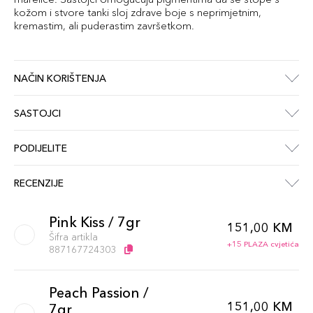
kožom i stvore tanki sloj zdrave boje s neprimjetnim,
kremastim, ali puderastim završetkom.
NAČIN KORIŠTENJA
SASTOJCI
PODIJELITE
RECENZIJE
Pink Kiss / 7gr
151,00 KM
Šifra artikla
+15 PLAZA cvjetića
887167724303
Peach Passion /
151,00 KM
7gr