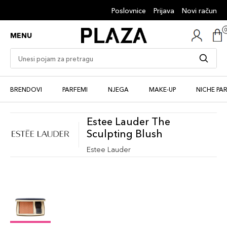
Poslovnice
Prijava
Novi račun
MENU
BRENDOVI
PARFEMI
NJEGA
MAKE-UP
NICHE PA
Estee Lauder The
Sculpting Blush
Estee Lauder