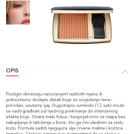
OPIS
Postigni dimenziju nanošenjem različitih nijansi ili
jednostavno dodajte dašak boje za osvježenje tena i
prirodan, unutarnji sjaj. Dugotrajno rumenilo (12 sati) može
se nadograđivati od nježnog prekrivanja do intenzivnog
efekta boje. Stvara meki fokus i besprijekorno se stapa bez
nakupljanja ili taloženja u bore, što ga čini idealnim za zrelu
kožu. Formula sadrži njegujuće ulje crvene maline i koštica
marelice. Sastojci omogućuju pigmentima da se stope s