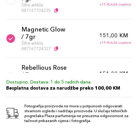
Šifra artikla
+15 PLAZA cvjetića
887167724235
Magnetic Glow
151,00 KM
/ 7gr
Šifra artikla
+15 PLAZA cvjetića
887167724327
Rebellious Rose
151,00 KM
/ 7g
Šifra artikla
+15 PLAZA cvjetića
Dostupno. Dostava: 1 do 5 radnih dana
887167724297
Besplatna dostava za narudžbe preko 100,00 KM
Fotografija proizvoda ne mora u potpunosti odgovarati
stvarnom izgledu i sadržaju proizvoda. U slučaju tehničkih
pogrešaka Plaza parfumerija ne preuzima odgovornost za
tačnost prikazanih cijena i fotografija.