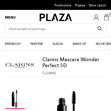
Poslovnice
Prijava
Novi račun
MENU
BRENDOVI
PARFEMI
NJEGA
MAKE-UP
NICHE PA
Clarins Mascara Wonder
Perfect 5D
CLARINS