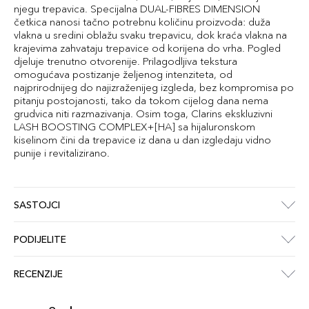
njegu trepavica. Specijalna DUAL-FIBRES DIMENSION
četkica nanosi tačno potrebnu količinu proizvoda: duža
vlakna u sredini oblažu svaku trepavicu, dok kraća vlakna na
krajevima zahvataju trepavice od korijena do vrha. Pogled
djeluje trenutno otvorenije. Prilagodljiva tekstura
omogućava postizanje željenog intenziteta, od
najprirodnijeg do najizraženijeg izgleda, bez kompromisa po
pitanju postojanosti, tako da tokom cijelog dana nema
grudvica niti razmazivanja. Osim toga, Clarins ekskluzivni
LASH BOOSTING COMPLEX+[HA] sa hijaluronskom
kiselinom čini da trepavice iz dana u dan izgledaju vidno
punije i revitalizirano.
SASTOJCI
PODIJELITE
RECENZIJE