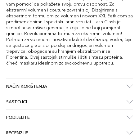
vam pomoći da pokažete svoju pravu osobnost. Za
ekstremni volumen i couture završni sloj. Dizajnirana s
ekspertnom formulom za volumen i novom XXL četkicom za
predimenzioniran i spektakularan rezultat. Lash Clash je
simbol neustrašive generacije koja se ne boji pomjerati
granice. Revolucionarna formula za ekstremni volumen!
Polimeri za volumen i inovativni koktel dvofaznog voska, čija
se gustoća gradi sloj po sloj za dragocjen volumen
trepavica, obogaćeni su hranjivim ekstraktom irisa
Florentina. Ovaj sastojak stimuliše i štiti sintezu proteina,
čineći maskaru idealnom za svakodnevnu upotrebu.
NAČIN KORIŠTENJA
SASTOJCI
PODIJELITE
RECENZIJE