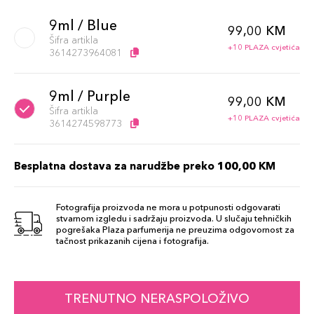
9ml / Blue
99,00 KM
Šifra artikla
+10 PLAZA cvjetića
3614273964081
9ml / Purple
99,00 KM
Šifra artikla
+10 PLAZA cvjetića
3614274598773
Besplatna dostava za narudžbe preko 100,00 KM
Fotografija proizvoda ne mora u potpunosti odgovarati
stvarnom izgledu i sadržaju proizvoda. U slučaju tehničkih
pogrešaka Plaza parfumerija ne preuzima odgovornost za
tačnost prikazanih cijena i fotografija.
TRENUTNO NERASPOLOŽIVO