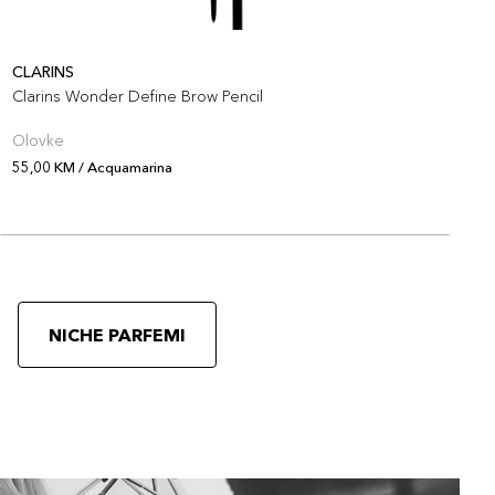
CLARINS
C
Clarins Wonder Define Brow Pencil
C
Olovke
O
55,00 KM / Acquamarina
5
NICHE PARFEMI