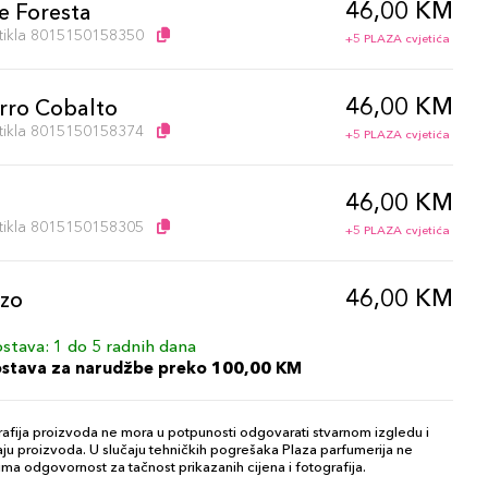
46,00 KM
e Foresta
artikla 8015150158350
+5 PLAZA cvjetića
46,00 KM
rro Cobalto
artikla 8015150158374
+5 PLAZA cvjetića
46,00 KM
o
artikla 8015150158305
+5 PLAZA cvjetića
46,00 KM
zo
artikla 8015150158442
+5 PLAZA cvjetića
stava: 1 do 5 radnih dana
ostava za narudžbe preko 100,00 KM
46,00 KM
cia
artikla 8015150158312
+5 PLAZA cvjetića
afija proizvoda ne mora u potpunosti odgovarati stvarnom izgledu i
ju proizvoda. U slučaju tehničkih pogrešaka Plaza parfumerija ne
ma odgovornost za tačnost prikazanih cijena i fotografija.