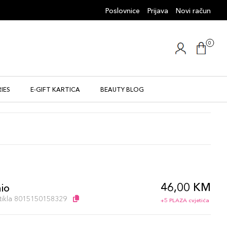
Poslovnice
Prijava
Novi račun
0
IES
E-GIFT KARTICA
BEAUTY BLOG
46,00 KM
aio
artikla 8015150158329
+5 PLAZA cvjetića