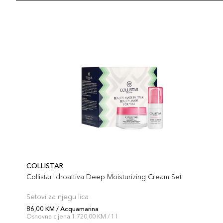
COLLISTAR
Collistar Idroattiva Deep Moisturizing Cream Set
Setovi za njegu lica
86,00 KM / Acquamarina
Osnovna cijena 1.720,00 KM / 1 l