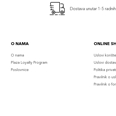
Dostava unutar 1-5 radni
O NAMA
ONLINE S
O nama
Uslovi korišt
Plaza Loyalty Program
Uslovi dosta
Poslovnice
Politika priva
Pravilnik o u
Pravilnik o fo