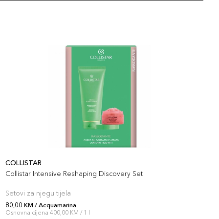
COLLISTAR
C
Collistar Intensive Reshaping Discovery Set
C
Setovi za njegu tijela
S
80,00 KM / Acquamarina
8
Osnovna cijena 400,00 KM / 1 l
O