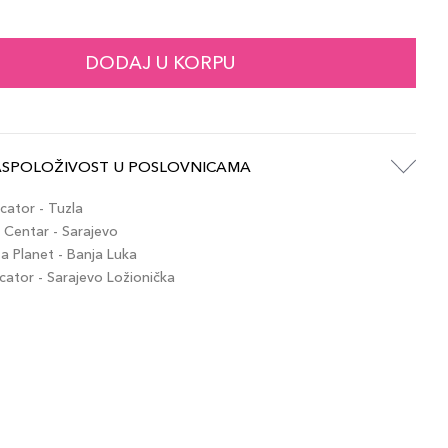
46,00 KM
Notte
artikla 8015150158336
+5 PLAZA cvjetića
DODAJ U KORPU
46,00 KM
amarina
artikla 8015150158435
+5 PLAZA cvjetića
ASPOLOŽIVOST U POSLOVNICAMA
ator - Tuzla
Centar - Sarajevo
 Planet - Banja Luka
tor - Sarajevo Ložionička