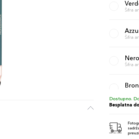
Verd
Šifra 
Azzu
Šifra 
Ner
Šifra 
Bron
Šifra 
Dostupno. Do
Besplatna d
Quer
Šifra 
Fotogr
sadrža
preuzi