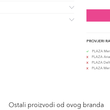
Blu 
Šifra 
Acqu
Šifra 
PROVJERI R
PLAZA Merc
PLAZA Aria 
PLAZA Delta
PLAZA Merca
Ostali proizvodi od ovog branda