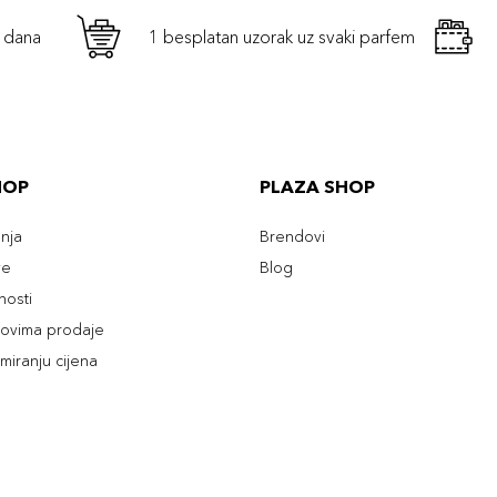
h dana
1 besplatan uzorak uz svaki parfem
HOP
PLAZA SHOP
enja
Brendovi
ve
Blog
tnosti
slovima prodaje
rmiranju cijena