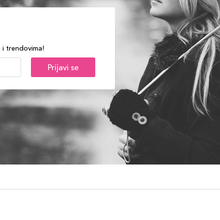
a i trendovima!
Prijavi se