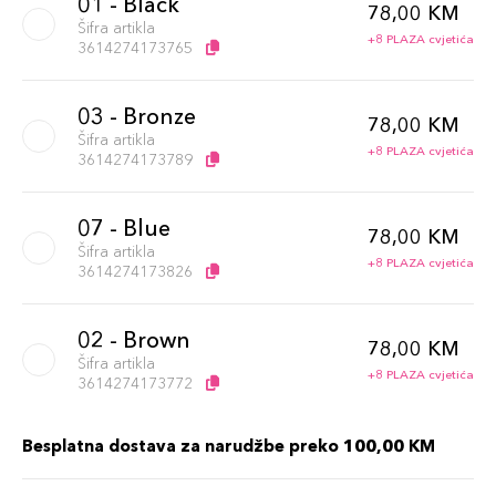
01 - Black
78,00 KM
Šifra artikla
+8 PLAZA cvjetića
3614274173765
03 - Bronze
78,00 KM
Šifra artikla
+8 PLAZA cvjetića
3614274173789
07 - Blue
78,00 KM
Šifra artikla
+8 PLAZA cvjetića
3614274173826
02 - Brown
78,00 KM
Šifra artikla
+8 PLAZA cvjetića
3614274173772
Besplatna dostava za narudžbe preko 100,00 KM
08 - Green
78,00 KM
Šifra artikla
+8 PLAZA cvjetića
3614274173833