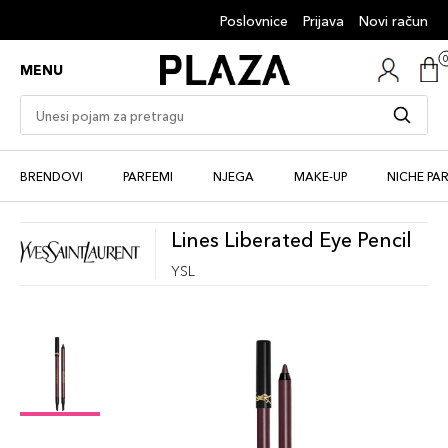
Poslovnice
Prijava
Novi račun
MENU
BRENDOVI
PARFEMI
NJEGA
MAKE-UP
NICHE PA
Lines Liberated Eye Pencil
YSL