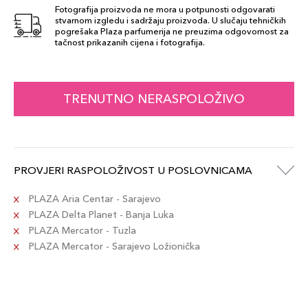
Fotografija proizvoda ne mora u potpunosti odgovarati
stvarnom izgledu i sadržaju proizvoda. U slučaju tehničkih
pogrešaka Plaza parfumerija ne preuzima odgovornost za
04 - Plum
tačnost prikazanih cijena i fotografija.
78,00 KM
Šifra artikla
+8 PLAZA cvjetića
3614274173796
TRENUTNO NERASPOLOŽIVO
05 - Black
78,00 KM
Nacre
Šifra artikla
+8 PLAZA cvjetića
3614274173802
PROVJERI RASPOLOŽIVOST U POSLOVNICAMA
PLAZA Aria Centar - Sarajevo
PLAZA Delta Planet - Banja Luka
PLAZA Mercator - Tuzla
PLAZA Mercator - Sarajevo Ložionička