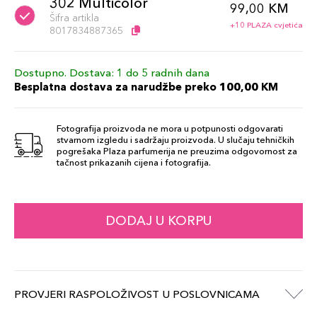
302 Multicolor
99,00 KM
Šifra artikla
+10 PLAZA cvjetića
8017834887365
Dostupno. Dostava: 1 do 5 radnih dana
Besplatna dostava za narudžbe preko 100,00 KM
Fotografija proizvoda ne mora u potpunosti odgovarati
stvarnom izgledu i sadržaju proizvoda. U slučaju tehničkih
pogrešaka Plaza parfumerija ne preuzima odgovornost za
tačnost prikazanih cijena i fotografija.
DODAJ U KORPU
PROVJERI RASPOLOŽIVOST U POSLOVNICAMA