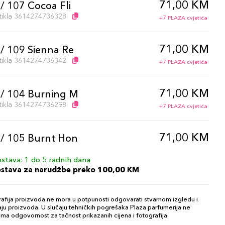
71,00 KM
 / 107 Cocoa Fli
artikla 3614274736328
+7 PLAZA cvjetića
71,00 KM
 / 109 Sienna Re
artikla 3614274736342
+7 PLAZA cvjetića
71,00 KM
 / 104 Burning M
artikla 3614274736298
+7 PLAZA cvjetića
71,00 KM
 / 105 Burnt Hon
artikla 3614274736304
+7 PLAZA cvjetića
stava: 1 do 5 radnih dana
ostava za narudžbe preko 100,00 KM
71,00 KM
 / 108 Hazel Eni
artikla 3614274736335
+7 PLAZA cvjetića
afija proizvoda ne mora u potpunosti odgovarati stvarnom izgledu i
ju proizvoda. U slučaju tehničkih pogrešaka Plaza parfumerija ne
ma odgovornost za tačnost prikazanih cijena i fotografija.