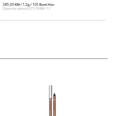
385,00 KM / 1.2g / 105 Burnt Hon
3
Osnovna cijena 4.277,78 KM / 1 l
O