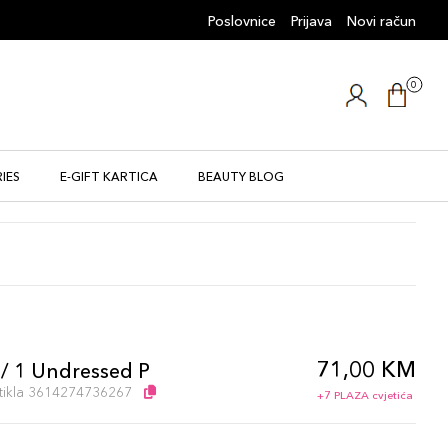
Poslovnice
Prijava
Novi račun
0
IES
E-GIFT KARTICA
BEAUTY BLOG
71,00 KM
 / 1 Undressed P
artikla 3614274736267
+7 PLAZA cvjetića