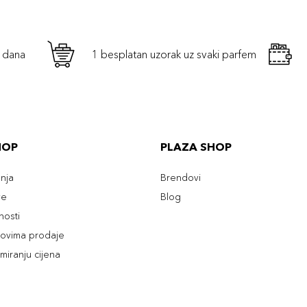
h dana
1 besplatan uzorak uz svaki parfem
HOP
PLAZA SHOP
enja
Brendovi
ve
Blog
tnosti
slovima prodaje
rmiranju cijena