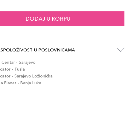
71,00 KM
 / 106 Spicy Smo
artikla 3614274736311
+7 PLAZA cvjetića
DODAJ U KORPU
71,00 KM
 / 103 Blushing
artikla 3614274736281
+7 PLAZA cvjetića
ASPOLOŽIVOST U POSLOVNICAMA
71,00 KM
 / 44 Nude Laval
artikla 3614274736366
+7 PLAZA cvjetića
Centar - Sarajevo
ator - Tuzla
ator - Sarajevo Ložionička
71,00 KM
 / 110 Espresso
 Planet - Banja Luka
artikla 3614274736359
+7 PLAZA cvjetića
71,00 KM
 / 102 Tan Line
artikla 3614274736274
+7 PLAZA cvjetića