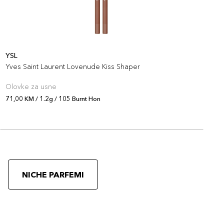
YSL
Y
Yves Saint Laurent Lovenude Kiss Shaper
Y
Olovke za usne
O
71,00 KM / 1.2g / 105 Burnt Hon
7
NICHE PARFEMI