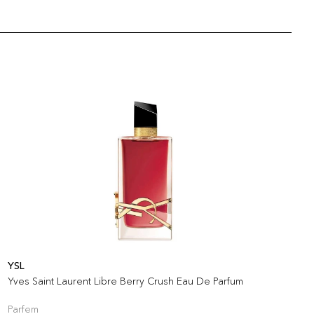
YSL
Y
Yves Saint Laurent Libre Berry Crush Eau De Parfum
L
Parfem
P