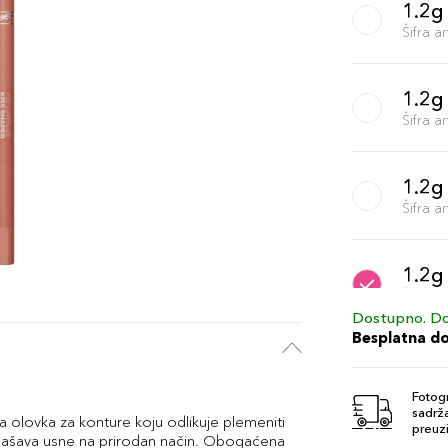
1.2g
Šifra 
1.2g
Šifra 
1.2g
Šifra 
1.2g
Šifra 
Dostupno. Do
Besplatna d
1.2g
Šifra 
Fotogr
sadrža
 olovka za konture koju odlikuje plemeniti
preuzi
glašava usne na prirodan način. Obogaćena