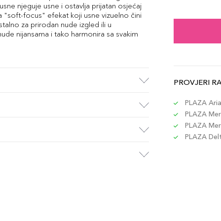
1.2g
ne njeguje usne i ostavlja prijatan osjećaj
Šifra 
 "soft-focus" efekat koji usne vizuelno čini
talno za prirodan nude izgled ili u
ude nijansama i tako harmonira sa svakim
1.2g
Šifra 
PROVJERI R
1.2g
Šifra 
PLAZA Aria 
PLAZA Merc
PLAZA Merc
1.2g
PLAZA Delta
Šifra 
1.2g
Šifra 