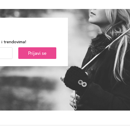
a i trendovima!
Prijavi se