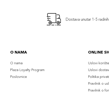
Dostava unutar 1-5 radni
O NAMA
ONLINE S
O nama
Uslovi korišt
Plaza Loyalty Program
Uslovi dosta
Poslovnice
Politika priva
Pravilnik o u
Pravilnik o fo