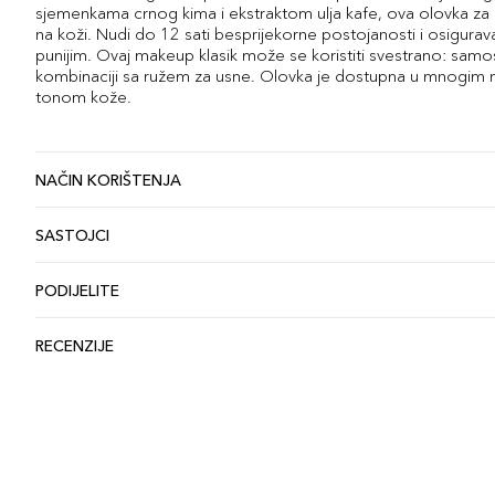
sjemenkama crnog kima i ekstraktom ulja kafe, ova olovka za us
na koži. Nudi do 12 sati besprijekorne postojanosti i osigurava
punijim. Ovaj makeup klasik može se koristiti svestrano: samos
kombinaciji sa ružem za usne. Olovka je dostupna u mnogim n
tonom kože.
NAČIN KORIŠTENJA
SASTOJCI
PODIJELITE
RECENZIJE