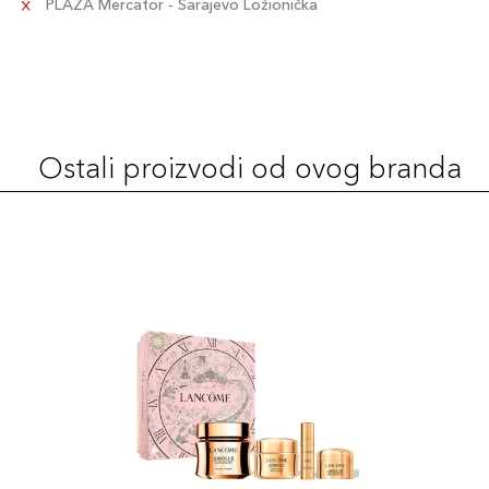
PLAZA Mercator - Sarajevo Ložionička
Šifra artikla
+10 PLAZA cvjetića
3614274196603
3.4gr / 388
99,00 KM
Šifra artikla
+10 PLAZA cvjetića
3614274196511
Ostali proizvodi od ovog branda
3.4gr / 274
99,00 KM
Šifra artikla
+10 PLAZA cvjetića
3614274196535
3.4gr / 290
99,00 KM
Šifra artikla
+10 PLAZA cvjetića
3614274196542
3.4gr / 505
99,00 KM
Šifra artikla
+10 PLAZA cvjetića
3614274196498