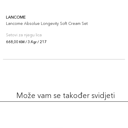
3.4gr / 196
99,00 KM
LANCOME
Šifra artikla
+10 PLAZA cvjetića
Lancome Absolue Longevity Soft Cream Set
3614274196504
Setovi za njegu lica
3.4gr / 510
668,00 KM / 3.4gr / 217
99,00 KM
Šifra artikla
+10 PLAZA cvjetića
3614274196559
Može vam se također svidjeti