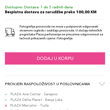
Dostupno. Dostava: 1 do 5 radnih dana
3.4gr / 206
99,00 KM
Besplatna dostava za narudžbe preko 100,00 KM
Šifra artikla
+10 PLAZA cvjetića
3614274196122
Fotografija proizvoda ne mora u potpunosti odgovarati
stvarnom izgledu i sadržaju proizvoda. U slučaju tehničkih
3.4gr / 316
pogrešaka Plaza parfumerija ne preuzima odgovornost za
99,00 KM
tačnost prikazanih cijena i fotografija.
Šifra artikla
+10 PLAZA cvjetića
3614274187960
3.4gr / 399
DODAJ U KORPU
99,00 KM
Šifra artikla
+10 PLAZA cvjetića
3614274196146
3.4gr / 217
PROVJERI RASPOLOŽIVOST U POSLOVNICAMA
99,00 KM
Šifra artikla
+10 PLAZA cvjetića
3614274196184
PLAZA Aria Centar - Sarajevo
PLAZA Delta Planet - Banja Luka
PLAZA Mercator - Tuzla
3.4gr / 292
99,00 KM