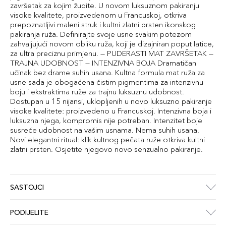
završetak za kojim žudite. U novom luksuznom pakiranju
visoke kvalitete, proizvedenom u Francuskoj, otkriva
prepoznatljivi maleni struk i kultni zlatni prsten ikonskog
pakiranja ruža. Definirajte svoje usne svakim potezom
zahvaljujući novom obliku ruža, koji je dizajniran poput latice,
za ultra preciznu primjenu. — PUDERASTI MAT ZAVRŠETAK —
TRAJNA UDOBNOST — INTENZIVNA BOJA Dramatičan
učinak bez drame suhih usana. Kultna formula mat ruža za
usne sada je obogaćena čistim pigmentima za intenzivnu
boju i ekstraktima ruže za trajnu luksuznu udobnost.
Dostupan u 15 nijansi, uklopljenih u novo luksuzno pakiranje
visoke kvalitete: proizvedeno u Francuskoj. Intenzivna boja i
luksuzna njega, kompromis nije potreban. Intenzitet boje
susreće udobnost na vašim usnama. Nema suhih usana.
Novi elegantni ritual: klik kultnog pečata ruže otkriva kultni
zlatni prsten. Osjetite njegovo novo senzualno pakiranje.
SASTOJCI
PODIJELITE