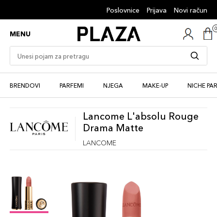
Poslovnice
Prijava
Novi račun
MENU
BRENDOVI
PARFEMI
NJEGA
MAKE-UP
NICHE PA
Lancome L'absolu Rouge
Drama Matte
LANCOME