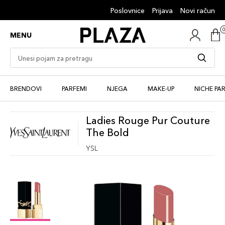
Poslovnice
Prijava
Novi račun
MENU
BRENDOVI
PARFEMI
NJEGA
MAKE-UP
NICHE PA
Ladies Rouge Pur Couture
The Bold
YSL