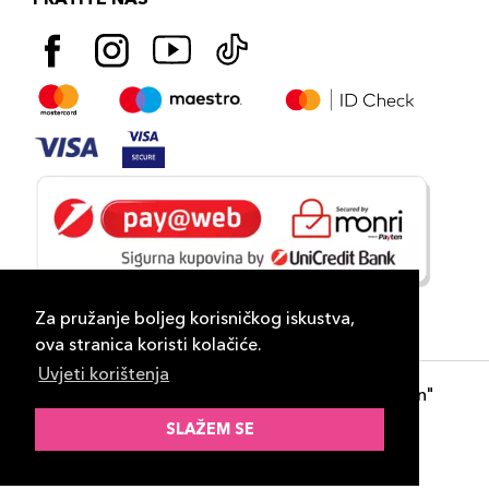
Za pružanje boljeg korisničkog iskustva,
ova stranica koristi kolačiće.
Uvjeti korištenja
Copyright 2026
PLAZA
- "DP Lux Distribution"
d.o.o. Banja Luka
SLAŽEM SE
Razvili
ID-S Consulting d.o.o. Sarajevo