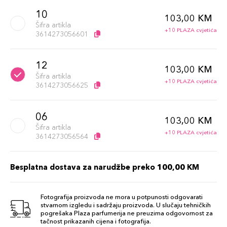
10
103,00 KM
Šifra artikla
+10 PLAZA cvjetića
3614273056601
12
103,00 KM
Šifra artikla
+10 PLAZA cvjetića
3614273056625
06
103,00 KM
Šifra artikla
+10 PLAZA cvjetića
3614273056564
Besplatna dostava za narudžbe preko 100,00 KM
Fotografija proizvoda ne mora u potpunosti odgovarati
stvarnom izgledu i sadržaju proizvoda. U slučaju tehničkih
pogrešaka Plaza parfumerija ne preuzima odgovornost za
tačnost prikazanih cijena i fotografija.