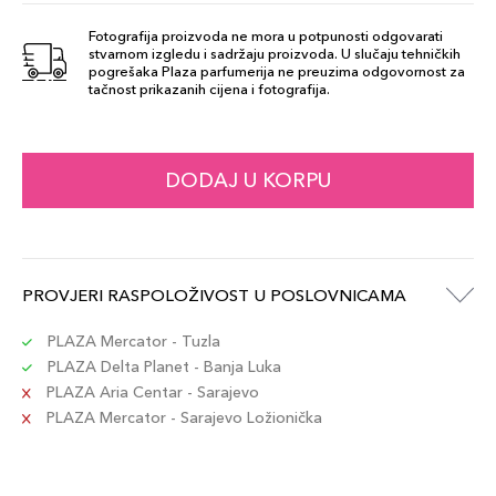
Fotografija proizvoda ne mora u potpunosti odgovarati
stvarnom izgledu i sadržaju proizvoda. U slučaju tehničkih
2.8gr
pogrešaka Plaza parfumerija ne preuzima odgovornost za
51,00 KM
tačnost prikazanih cijena i fotografija.
Šifra artikla
+5 PLAZA cvjetića
8015150002806
DODAJ U KORPU
PROVJERI RASPOLOŽIVOST U POSLOVNICAMA
PLAZA Mercator - Tuzla
PLAZA Delta Planet - Banja Luka
PLAZA Aria Centar - Sarajevo
PLAZA Mercator - Sarajevo Ložionička