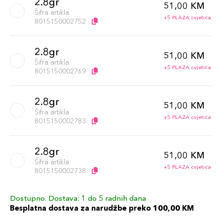
2.8gr
51,00 KM
Šifra artikla
+5 PLAZA cvjetića
8015150002752
2.8gr
51,00 KM
Šifra artikla
+5 PLAZA cvjetića
8015150002769
2.8gr
51,00 KM
Šifra artikla
+5 PLAZA cvjetića
8015150002783
2.8gr
51,00 KM
Šifra artikla
+5 PLAZA cvjetića
8015150002738
Dostupno. Dostava: 1 do 5 radnih dana
2.8gr
51,00 KM
Besplatna dostava za narudžbe preko 100,00 KM
Šifra artikla
+5 PLAZA cvjetića
8015150002745