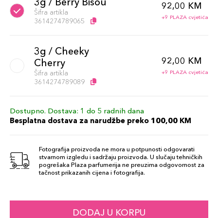
3g / Berry Bisou
92,00 KM
Šifra artikla
+9 PLAZA cvjetića
3614274789065
3g / Cheeky
92,00 KM
Cherry
Šifra artikla
+9 PLAZA cvjetića
3614274789089
Dostupno. Dostava: 1 do 5 radnih dana
Besplatna dostava za narudžbe preko 100,00 KM
Fotografija proizvoda ne mora u potpunosti odgovarati
stvarnom izgledu i sadržaju proizvoda. U slučaju tehničkih
pogrešaka Plaza parfumerija ne preuzima odgovornost za
tačnost prikazanih cijena i fotografija.
DODAJ U KORPU