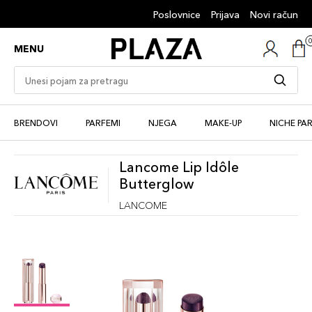
Poslovnice
Prijava
Novi račun
MENU
BRENDOVI
PARFEMI
NJEGA
MAKE-UP
NICHE PA
Lancome Lip Idôle
Butterglow
LANCOME