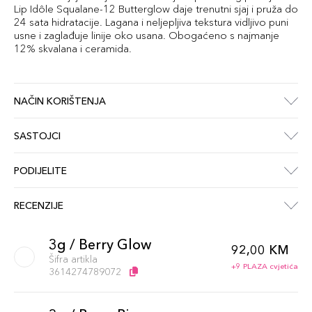
Lip Idôle Squalane-12 Butterglow daje trenutni sjaj i pruža do
24 sata hidratacije. Lagana i neljepljiva tekstura vidljivo puni
usne i zaglađuje linije oko usana. Obogaćeno s najmanje
12% skvalana i ceramida.
NAČIN KORIŠTENJA
SASTOJCI
PODIJELITE
RECENZIJE
3g / Berry Glow
92,00 KM
Šifra artikla
+9 PLAZA cvjetića
3614274789072