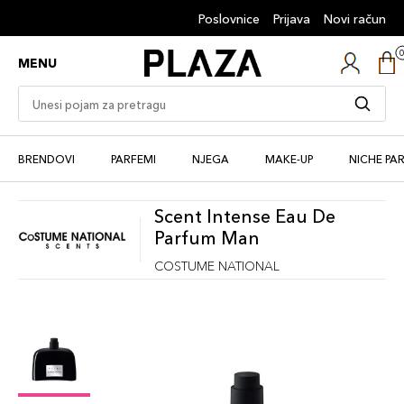
Poslovnice
Prijava
Novi račun
MENU
BRENDOVI
PARFEMI
NJEGA
MAKE-UP
NICHE PA
Scent Intense Eau De
Parfum Man
COSTUME NATIONAL