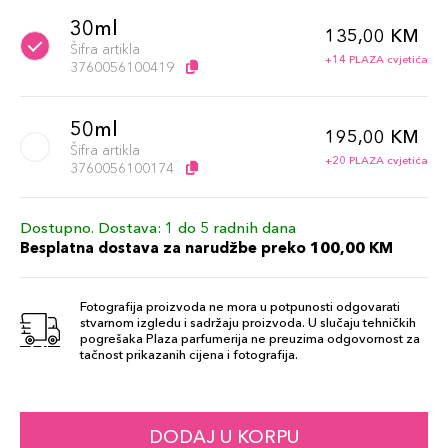
30ml
135,00 KM
Šifra artikla
+14 PLAZA cvjetića
3760056100419
50ml
195,00 KM
Šifra artikla
+20 PLAZA cvjetića
3760056100174
Dostupno. Dostava: 1 do 5 radnih dana
Besplatna dostava za narudžbe preko 100,00 KM
Fotografija proizvoda ne mora u potpunosti odgovarati
stvarnom izgledu i sadržaju proizvoda. U slučaju tehničkih
pogrešaka Plaza parfumerija ne preuzima odgovornost za
tačnost prikazanih cijena i fotografija.
DODAJ U KORPU