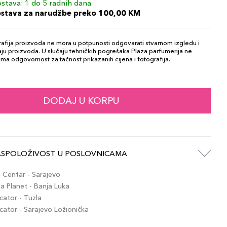
stava: 1 do 5 radnih dana
ostava za narudžbe preko 100,00 KM
afija proizvoda ne mora u potpunosti odgovarati stvarnom izgledu i
ju proizvoda. U slučaju tehničkih pogrešaka Plaza parfumerija ne
ma odgovornost za tačnost prikazanih cijena i fotografija.
DODAJ U KORPU
ASPOLOŽIVOST U POSLOVNICAMA
Centar - Sarajevo
 Planet - Banja Luka
ator - Tuzla
tor - Sarajevo Ložionička