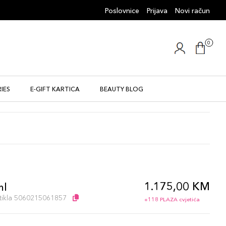
Poslovnice
Prijava
Novi račun
0
IES
E-GIFT KARTICA
BEAUTY BLOG
1.175,00 KM
ml
artikla 5060215061857
+118 PLAZA cvjetića