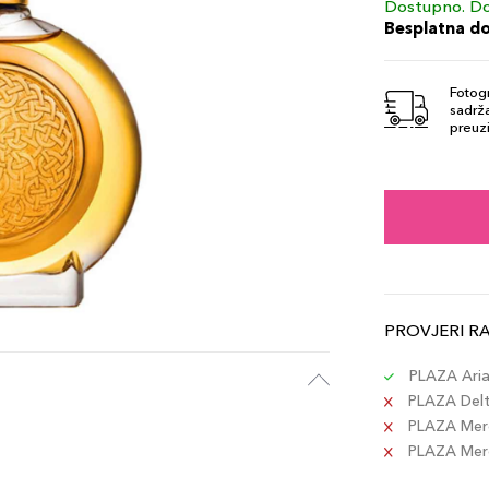
Dostupno. Do
Besplatna d
Fotogr
sadrža
preuzi
PROVJERI R
PLAZA Aria 
PLAZA Delta
PLAZA Merc
PLAZA Merca