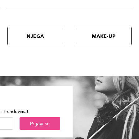
NJEGA
MAKE-UP
a i trendovima!
Prijavi se