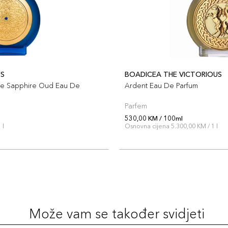
US
BOADICEA THE VICTORIOUS
lue Sapphire Oud Eau De
Ardent Eau De Parfum
Parfem
530,00 KM / 100ml
 l
Osnovna cijena 5.300,00 KM / 1 l
Može vam se također svidjeti