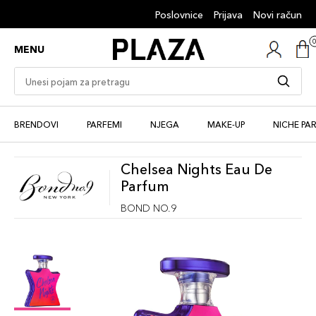
Poslovnice
Prijava
Novi račun
MENU
BRENDOVI
PARFEMI
NJEGA
MAKE-UP
NICHE PA
Chelsea Nights Eau De
Parfum
BOND NO.9