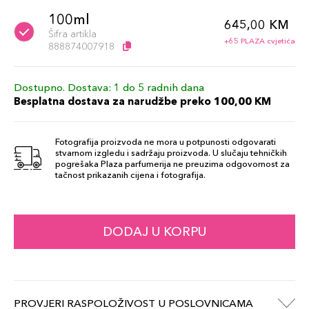
100ml
645,00 KM
Šifra artikla
+65 PLAZA cvjetića
888874007918
Dostupno. Dostava: 1 do 5 radnih dana
Besplatna dostava za narudžbe preko 100,00 KM
Fotografija proizvoda ne mora u potpunosti odgovarati
stvarnom izgledu i sadržaju proizvoda. U slučaju tehničkih
pogrešaka Plaza parfumerija ne preuzima odgovornost za
tačnost prikazanih cijena i fotografija.
DODAJ U KORPU
PROVJERI RASPOLOŽIVOST U POSLOVNICAMA