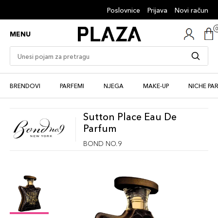
Poslovnice
Prijava
Novi račun
MENU
BRENDOVI
PARFEMI
NJEGA
MAKE-UP
NICHE PA
Sutton Place Eau De
Parfum
BOND NO.9