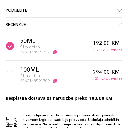
PODIJELITE
RECENZIJE
50ML
192,00 KM
Šifra artikla
+19 PLAZA cvjetića
3760168590337
100ML
294,00 KM
Šifra artikla
+29 PLAZA cvjetića
3760168591709
Besplatna dostava za narudžbe preko 100,00 KM
Fotografija proizvoda ne mora u potpunosti odgovarati
stvarnom izgledu i sadržaju proizvoda. U slučaju tehničkih
pogrešaka Plaza parfumerija ne preuzima odgovornost za