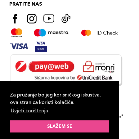
PRATITE NAS
Za pružanje boljeg korisničkog iskustva,
ova stranica koristi kolačiće.
Uvjeti korištenja
Copyright 2026
PLAZA
- "DP Lux Distribution"
d.o.o. Banja Luka
SLAŽEM SE
Razvili
ID-S Consulting d.o.o. Sarajevo