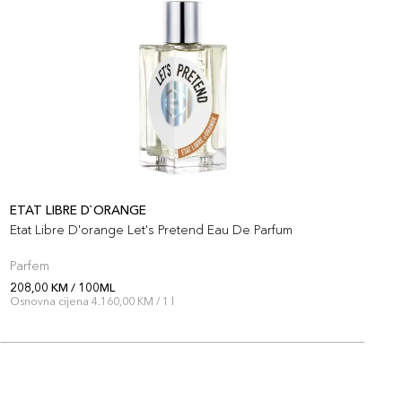
ETAT LIBRE D`ORANGE
E
Etat Libre D'orange Let's Pretend Eau De Parfum
E
Parfem
P
208,00 KM / 100ML
2
Osnovna cijena 4.160,00 KM / 1 l
O