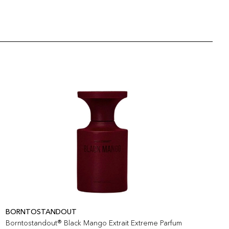
BORNTOSTANDOUT
B
Borntostandout® Black Mango Extrait Extreme Parfum
B