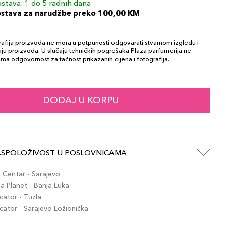
stava: 1 do 5 radnih dana
ostava za narudžbe preko 100,00 KM
afija proizvoda ne mora u potpunosti odgovarati stvarnom izgledu i
ju proizvoda. U slučaju tehničkih pogrešaka Plaza parfumerija ne
ma odgovornost za tačnost prikazanih cijena i fotografija.
DODAJ U KORPU
ASPOLOŽIVOST U POSLOVNICAMA
Centar - Sarajevo
 Planet - Banja Luka
ator - Tuzla
tor - Sarajevo Ložionička