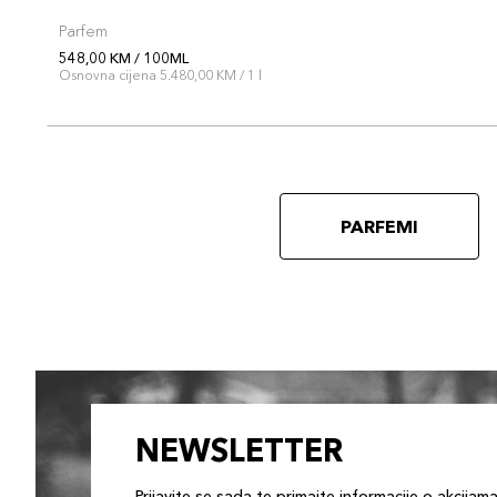
Parfem
548,00 KM / 100ML
Osnovna cijena 5.480,00 KM / 1 l
PARFEMI
NEWSLETTER
Prijavite se sada te primajte informacije o akcijam