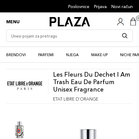
Poslovnice
Prijava
Novi račun
MENU
BRENDOVI
PARFEMI
NJEGA
MAKE-UP
NICHE PA
Les Fleurs Du Dechet I Am
Trash Eau De Parfum
Unisex Fragrance
ETAT LIBRE D`ORANGE