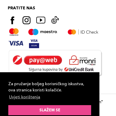
PRATITE NAS
Za pružanje boljeg korisničkog iskustva,
ova stranica koristi kolačiće.
Uvjeti korištenja
Copyright 2026
PLAZA
- "DP Lux Distribution"
d.o.o. Banja Luka
SLAŽEM SE
Razvili
ID-S Consulting d.o.o. Sarajevo