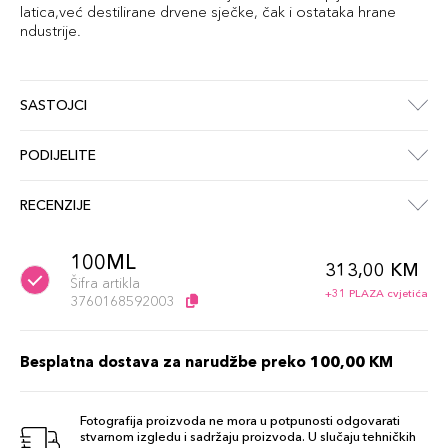
latica,već destilirane drvene sječke, čak i ostataka hrane
ndustrije.
SASTOJCI
PODIJELITE
RECENZIJE
100ML
313,00 KM
Šifra artikla
+31 PLAZA cvjetića
3760168592003
Besplatna dostava za narudžbe preko 100,00 KM
Fotografija proizvoda ne mora u potpunosti odgovarati
stvarnom izgledu i sadržaju proizvoda. U slučaju tehničkih