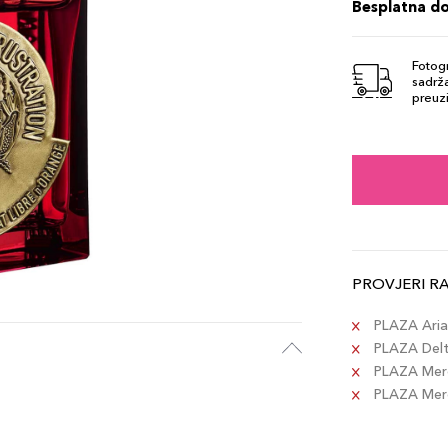
Besplatna d
Fotogr
sadrža
preuzi
PROVJERI R
PLAZA Aria 
PLAZA Delta
PLAZA Merc
PLAZA Merca