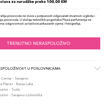
ostava za narudžbe preko 100,00 KM
afija proizvoda ne mora u potpunosti odgovarati stvarnom izgledu i
ju proizvoda. U slučaju tehničkih pogrešaka Plaza parfumerija ne
ma odgovornost za tačnost prikazanih cijena i fotografija.
TRENUTNO NERASPOLOŽIVO
ASPOLOŽIVOST U POSLOVNICAMA
Centar - Sarajevo
 Planet - Banja Luka
ator - Tuzla
tor - Sarajevo Ložionička