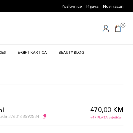
Poslovnice
Prijava
Novi račun
0
IES
E-GIFT KARTICA
BEAUTY BLOG
470,00 KM
ml
artikla 3760168592584
+47 PLAZA cvjetića