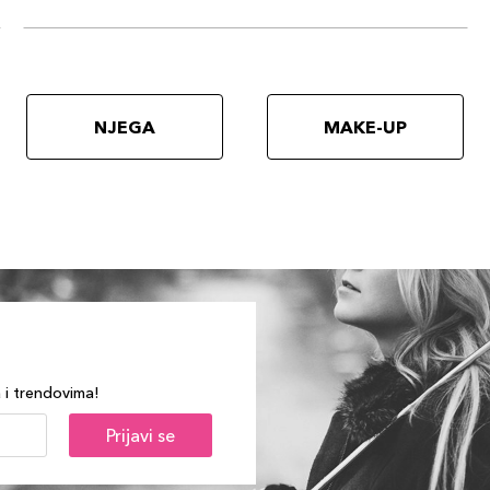
NJEGA
MAKE-UP
a i trendovima!
Prijavi se