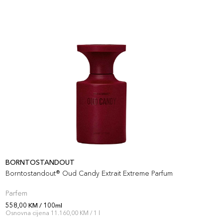
BORNTOSTANDOUT
B
Borntostandout® Oud Candy Extrait Extreme Parfum
B
Parfem
P
558,00 KM / 100ml
5
Osnovna cijena 11.160,00 KM / 1 l
O