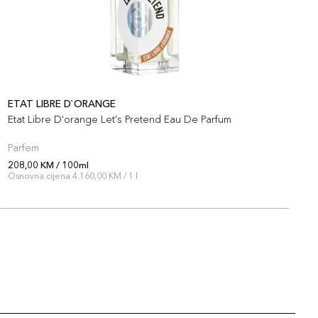
ETAT LIBRE D`ORANGE
E
Etat Libre D'orange Let's Pretend Eau De Parfum
E
Parfem
P
208,00 KM / 100ml
2
Osnovna cijena 4.160,00 KM / 1 l
O