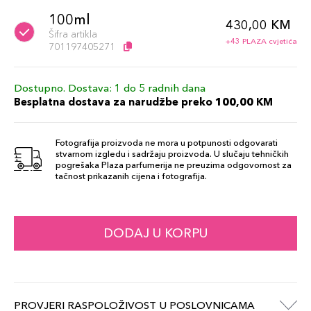
100ml
430,00 KM
Šifra artikla
+43 PLAZA cvjetića
701197405271
Dostupno. Dostava: 1 do 5 radnih dana
Besplatna dostava za narudžbe preko 100,00 KM
Fotografija proizvoda ne mora u potpunosti odgovarati
stvarnom izgledu i sadržaju proizvoda. U slučaju tehničkih
pogrešaka Plaza parfumerija ne preuzima odgovornost za
tačnost prikazanih cijena i fotografija.
DODAJ U KORPU
PROVJERI RASPOLOŽIVOST U POSLOVNICAMA