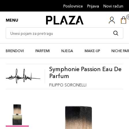
Poslovnice
Prijava
Novi račun
MENU
BRENDOVI
PARFEMI
NJEGA
MAKE-UP
NICHE PA
Symphonie Passion Eau De
Parfum
FILIPPO SORCINELLI