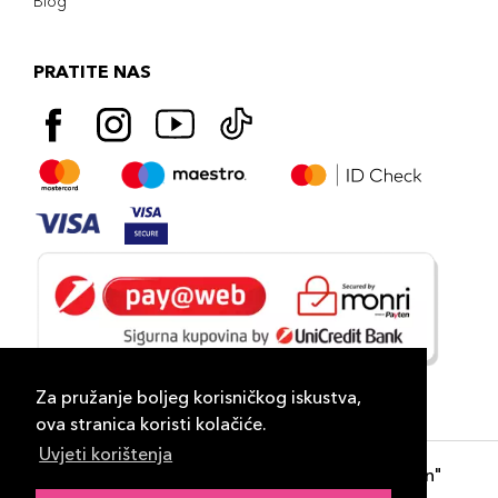
Blog
PRATITE NAS
Za pružanje boljeg korisničkog iskustva,
ova stranica koristi kolačiće.
Uvjeti korištenja
Copyright 2026
PLAZA
- "DP Lux Distribution"
d.o.o. Banja Luka