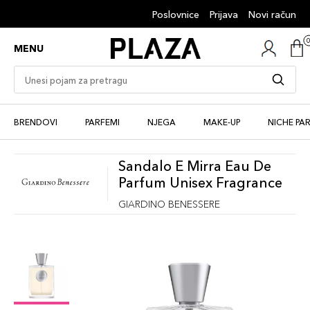
Poslovnice
Prijava
Novi račun
MENU
BRENDOVI
PARFEMI
NJEGA
MAKE-UP
NICHE PA
Sandalo E Mirra Eau De
Parfum Unisex Fragrance
GIARDINO BENESSERE