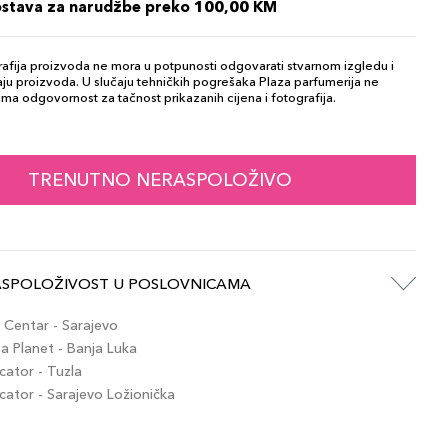
ostava za narudžbe preko 100,00 KM
afija proizvoda ne mora u potpunosti odgovarati stvarnom izgledu i
ju proizvoda. U slučaju tehničkih pogrešaka Plaza parfumerija ne
ma odgovornost za tačnost prikazanih cijena i fotografija.
TRENUTNO NERASPOLOŽIVO
ASPOLOŽIVOST U POSLOVNICAMA
Centar - Sarajevo
 Planet - Banja Luka
ator - Tuzla
tor - Sarajevo Ložionička