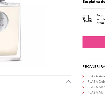
Besplatna d
Fotogr
sadrža
preuzi
PROVJERI R
PLAZA Aria 
PLAZA Delta
PLAZA Merc
PLAZA Merca