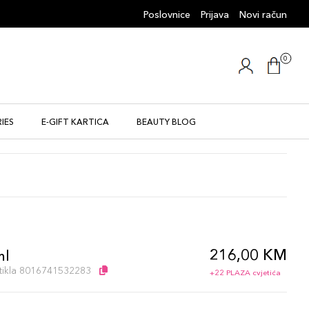
Poslovnice
Prijava
Novi račun
0
IES
E-GIFT KARTICA
BEAUTY BLOG
216,00 KM
ml
artikla 8016741532283
+22 PLAZA cvjetića