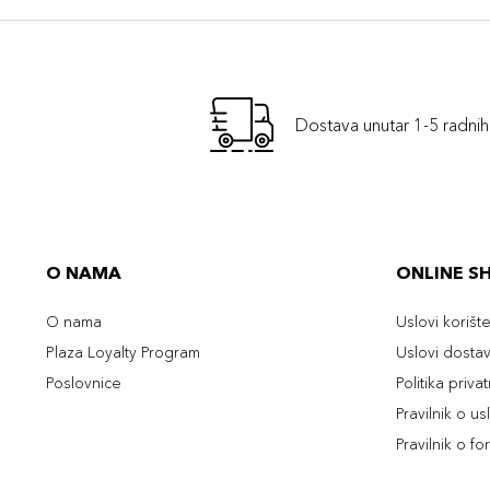
Dostava unutar 1-5 radni
O NAMA
ONLINE S
O nama
Uslovi korišt
Plaza Loyalty Program
Uslovi dosta
Poslovnice
Politika priva
Pravilnik o u
Pravilnik o fo