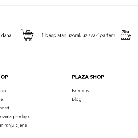
h dana
1 besplatan uzorak uz svaki parfem
HOP
PLAZA SHOP
enja
Brendovi
ve
Blog
tnosti
slovima prodaje
rmiranju cijena