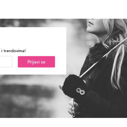
a i trendovima!
Prijavi se