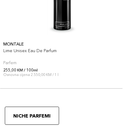
MONTALE
M
Lime Unisex Eau De Parfum
I
Parfem
P
255,00 KM / 100ml
2
Osnovna cijena 2.550,00 KM / 1 l
O
NICHE PARFEMI