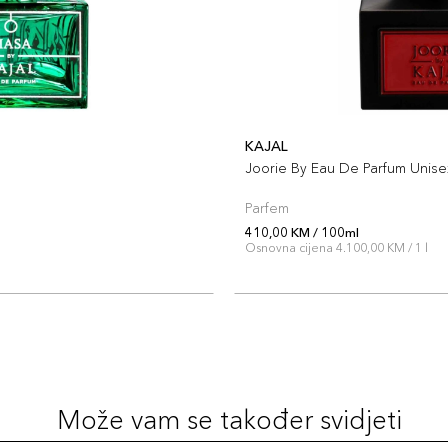
KAJAL
Joorie By Eau De Parfum Unise
Parfem
410,00 KM / 100ml
l
Osnovna cijena 4.100,00 KM / 1 l
Može vam se također svidjeti