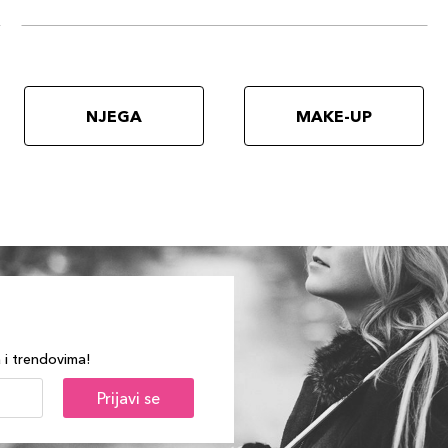
NJEGA
MAKE-UP
a i trendovima!
Prijavi se