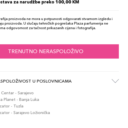
ostava za narudžbe preko 100,00 KM
afija proizvoda ne mora u potpunosti odgovarati stvarnom izgledu i
ju proizvoda. U slučaju tehničkih pogrešaka Plaza parfumerija ne
ma odgovornost za tačnost prikazanih cijena i fotografija.
TRENUTNO NERASPOLOŽIVO
ASPOLOŽIVOST U POSLOVNICAMA
Centar - Sarajevo
 Planet - Banja Luka
ator - Tuzla
tor - Sarajevo Ložionička