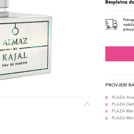
Besplatna d
Fotogr
sadrža
preuzi
PROVJERI R
PLAZA Aria 
PLAZA Delta
PLAZA Merc
PLAZA Merca