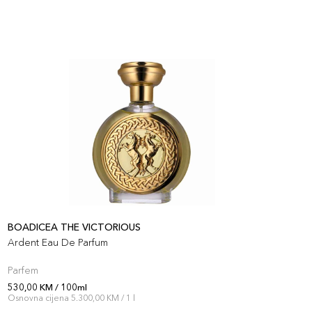
BOADICEA THE VICTORIOUS
C
Ardent Eau De Parfum
1
Parfem
P
530,00 KM / 100ml
5
Osnovna cijena 5.300,00 KM / 1 l
O