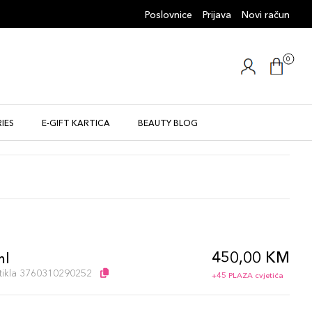
Poslovnice
Prijava
Novi račun
0
IES
E-GIFT KARTICA
BEAUTY BLOG
450,00 KM
ml
artikla 3760310290252
+45 PLAZA cvjetića