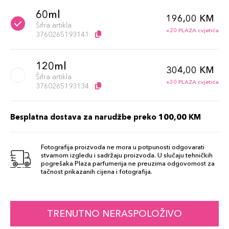
60ml
196,00 KM
Šifra artikla
+20 PLAZA cvjetića
3760265193141
120ml
304,00 KM
Šifra artikla
+30 PLAZA cvjetića
3760265193134
Besplatna dostava za narudžbe preko 100,00 KM
Fotografija proizvoda ne mora u potpunosti odgovarati
stvarnom izgledu i sadržaju proizvoda. U slučaju tehničkih
pogrešaka Plaza parfumerija ne preuzima odgovornost za
tačnost prikazanih cijena i fotografija.
TRENUTNO NERASPOLOŽIVO