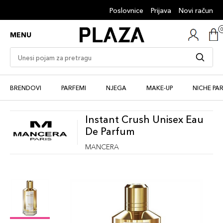
Poslovnice
Prijava
Novi račun
MENU
BRENDOVI
PARFEMI
NJEGA
MAKE-UP
NICHE PA
Instant Crush Unisex Eau
De Parfum
MANCERA