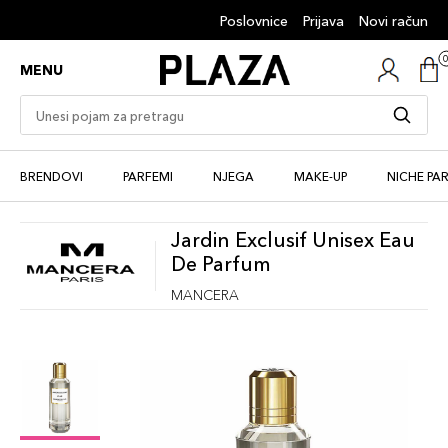
Poslovnice
Prijava
Novi račun
MENU
BRENDOVI
PARFEMI
NJEGA
MAKE-UP
NICHE PA
Jardin Exclusif Unisex Eau
De Parfum
MANCERA