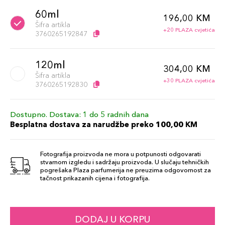
60ml
196,00 KM
Šifra artikla
+20 PLAZA cvjetića
3760265192847
120ml
304,00 KM
Šifra artikla
+30 PLAZA cvjetića
3760265192830
Dostupno. Dostava: 1 do 5 radnih dana
Besplatna dostava za narudžbe preko 100,00 KM
Fotografija proizvoda ne mora u potpunosti odgovarati
stvarnom izgledu i sadržaju proizvoda. U slučaju tehničkih
pogrešaka Plaza parfumerija ne preuzima odgovornost za
tačnost prikazanih cijena i fotografija.
DODAJ U KORPU